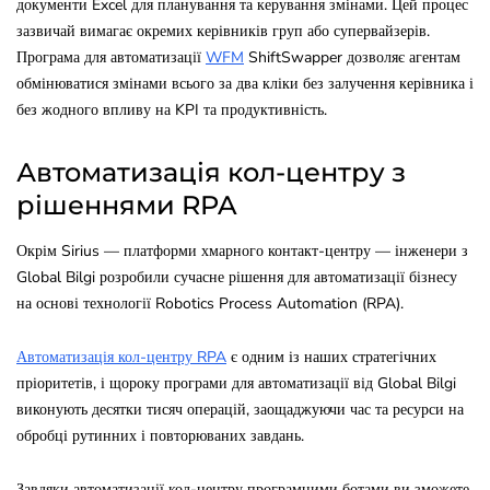
документи Excel для планування та керування змінами. Цей процес
зазвичай вимагає окремих керівників груп або супервайзерів.
Програма для автоматизації
WFM
ShiftSwapper дозволяє агентам
обмінюватися змінами всього за два кліки без залучення керівника і
без жодного впливу на KPI та продуктивність.
Автоматизація кол-центру з
рішеннями RPA
Окрім Sirius — платформи хмарного контакт-центру — інженери з
Global Bilgi розробили сучасне рішення для автоматизації бізнесу
на основі технології Robotics Process Automation (RPA).
Автоматизація кол-центру RPA
є одним із наших стратегічних
пріоритетів, і щороку програми для автоматизації від Global Bilgi
виконують десятки тисяч операцій, заощаджуючи час та ресурси на
обробці рутинних і повторюваних завдань.
Завдяки автоматизації кол-центру програмними ботами ви зможете