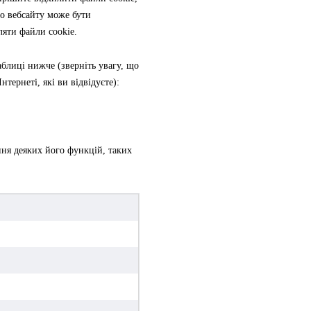
о вебсайту може бути
яти файли cookie.
аблиці нижче (зверніть увагу, що
тернеті, які ви відвідуєте):
ння деяких його функцій, таких