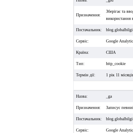
Назва:
_gid
Зберігає та вв
Призначення:
використання в
Постачальник:
blog.globalbilg
Сервіс:
Google Analyti
Країна:
США
Тип:
http_cookie
Термін дії:
1 рік 11 місяці
Назва:
_ga
Призначення:
Записує певни
Постачальник:
blog.globalbilg
Сервіс:
Google Analyti