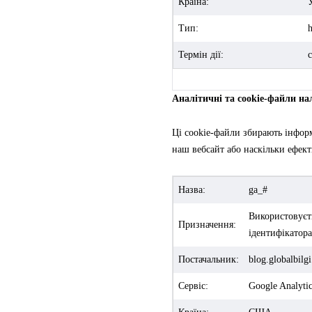
Країна:
Тип:
h
Термін дії:
с
Аналітичні та cookie-файли н
Ці cookie-файли збирають інформ
наш вебсайт або наскільки ефект
Назва:
ga_#
Використовуєт
Призначення:
ідентифікатора
Постачальник:
blog.globalbilg
Сервіс:
Google Analyti