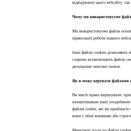
відвідуванні цього вебсайту, так
Чому ми використовуємо файли
Ми використовуємо файли основні
правильної роботи нашого вебсайт
Інші файли cookies дозволяють н
сторони встановлюють файли cook
детальніше описано нижче.
Як я можу керувати файлами c
Ви маєте право вирішувати: при
налаштувавши ваші уподобання в
файлів cookie, які ви приймаєте 
вони є обов’язковими або строг
Менеджер згоди на файли cookie