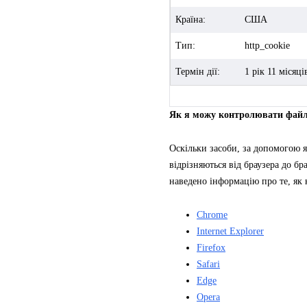
Країна:
США
Тип:
http_cookie
Термін дії:
1 рік 11 місяці
Як я можу контролювати файли
Оскільки засоби, за допомогою я
відрізняються від браузера до б
наведено інформацію про те, як
Chrome
Internet Explorer
Firefox
Safari
Edge
Opera