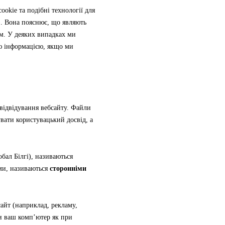
ookie та подібні технології для
. Вона пояснює, що являють
ям. У деяких випадках ми
ою інформацією, якщо ми
 відвідування вебсайту. Файли
вати користувацький досвід, а
бал Білгі), називаються
ами, називаються
сторонніми
сайт (наприклад, рекламу,
ти ваш комп’ютер як при