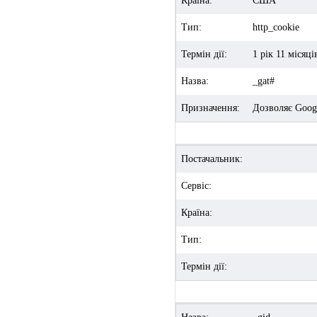
Країна:
США
Тип:
http_cookie
Термін дії:
1 рік 11 місяці
Назва:
_gat#
Призначення:
Дозволяє Googl
Постачальник:
Сервіс:
Країна:
Тип:
Термін дії: