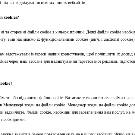
 і під час відвідування певних інших вебсайтів.
 cookies?
 та сторонні файли cookie з кількох причин. Деякі файли cookie необхі
у, і ми називаємо їх функціональними cookies (англ. Functional cookies)
ам відстежувати інтереси наших користувачів, щоб поліпшити їх досвід 
ies через наш вебсайт для налаштування таргетованої реклами, підготов
ookie?
ймати або відхилити файли cookie. Ви можете скористатися своїми права
 Менеджері згоди на файли cookie. Менеджер згоди на файли cookie дозв
чи відхиляєте. Файли cookie, необхідні для забезпечення вам послуг, не м
о необхідними.
 можна знайти в банері повідомлення та на нашому вебсайті. Якщо ви в