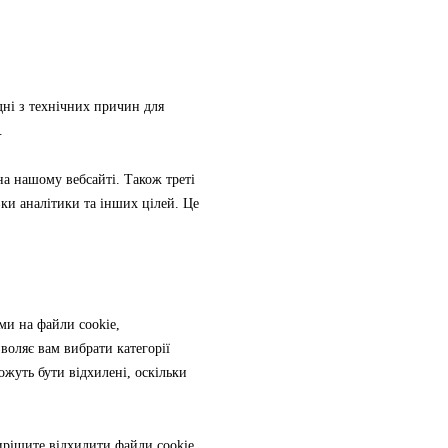
дні з технічних причин для
.
на нашому вебсайті. Також треті
ки аналітики та інших цілей. Це
ми на файли cookie,
оляє вам вибрати категорії
ожуть бути відхилені, оскільки
ирішите відхилити файли cookie,