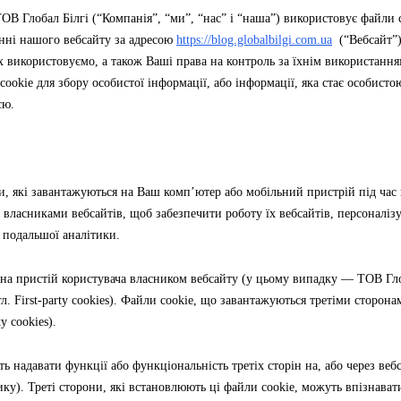
ОВ Глобал Білгі (“Компанія”, “ми”, “нас” і “наша”) використовує файли c
анні нашого вебсайту за адресою
https://blog.globalbilgi.com.ua
(“Вебсайт”)
їх використовуємо, а також Ваші права на контроль за їхнім використанн
okie для збору особистої інформації, або інформації, яка стає особист
єю.
и, які завантажуються на Ваш комп’ютер або мобільний пристрій під час
власниками вебсайтів, щоб забезпечити роботу їх вебсайтів, персоналізу
й подальшої аналітики.
 на пристій користувача власником вебсайту (у цьому випадку — ТОВ Гло
л. First-party cookies). Файли cookie, що завантажуються третіми сторон
y cookies).
ь надавати функції або функціональність третіх сторін на, або через веб
ику). Треті сторони, які встановлюють ці файли cookie, можуть впізнава