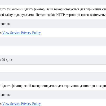
одить унікальний ідентифікатор, який використовується для отримання с
еб-сайту відвідувачами. Це тип cookie HTTP, термін дії якого закінчуєтьс
i.com.ua
cs
View Service Privacy Policy
в 29 днів
й ідентифікатор, який використовується для отримання даних про викори
i.com.ua
cs
View Service Privacy Policy