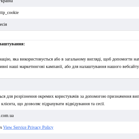
Україна
ttp_cookie
есія
алаштування:
ацію, яка використовується або в загальному вигляді, щоб допомогти на
ивні наші маркетингові кампанії, або для налаштування нашого вебсайту 
ься для розрізнення окремих користувачів за допомогою призначення вип
 клієнта, що дозволяє підрахувати відвідування та сесії.
i.com.ua
cs
View Service Privacy Policy