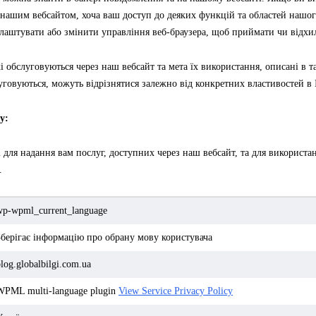
 нашим вебсайтом, хоча ваш доступ до деяких функцій та областей нашог
аштувати або змінити управління веб-браузера, щоб приймати чи відхил
кі обслуговуються через наш вебсайт та мета їх використання, описані в т
уговуються, можуть відрізнятися залежно від конкретних властивостей в Ін
у:
і для надання вам послуг, доступних через наш вебсайт, та для використа
.
wp-wpml_current_language
Зберігає інформацію про обрану мову користувача
log.globalbilgi.com.ua
WPML multi-language plugin
View Service Privacy Policy