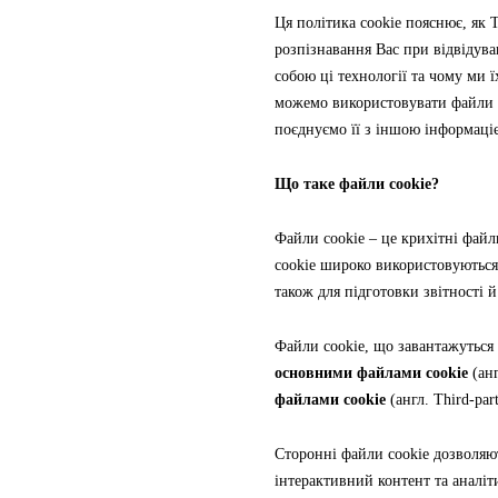
Ця політика cookie пояснює, як Т
розпізнавання Вас при відвідув
собою ці технології та чому ми 
можемо використовувати файли co
поєднуємо її з іншою інформаці
Що таке файли cookie?
Файли cookie – це крихітні файл
cookie широко використовуються 
також для підготовки звітності 
Файли cookie, що завантажуться
основними файлами cookie
(анг
файлами cookie
(англ. Third-part
Сторонні файли cookie дозволяют
інтерактивний контент та аналіт