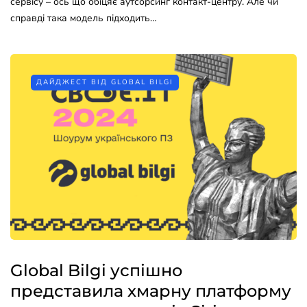
сервісу – ось що обіцяє аутсорсинг контакт-центру. Але чи
справді така модель підходить…
ДАЙДЖЕСТ ВІД GLOBAL BILGI
Global Bilgi успішно
представила хмарну платформу