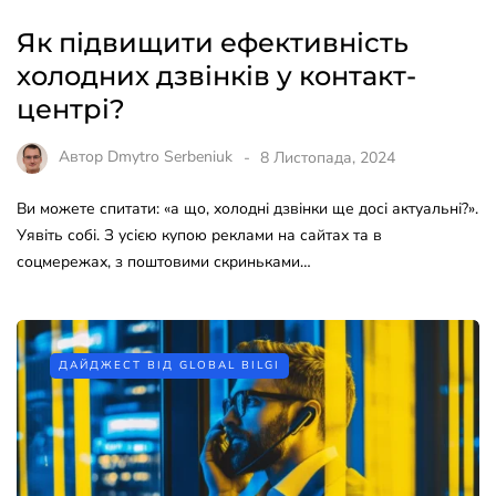
Як підвищити ефективність
холодних дзвінків у контакт-
центрі?
Автор
Dmytro Serbeniuk
8 Листопада, 2024
Ви можете спитати: «а що, холодні дзвінки ще досі актуальні?».
Уявіть собі. З усією купою реклами на сайтах та в
соцмережах, з поштовими скриньками…
ДАЙДЖЕСТ ВІД GLOBAL BILGI