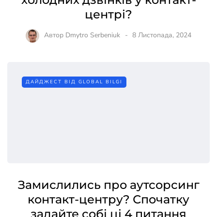
центрі?
Автор
Dmytro Serbeniuk
8 Листопада, 2024
ДАЙДЖЕСТ ВІД GLOBAL BILGI
Замислились про аутсорсинг
контакт-центру? Спочатку
задайте собі ці 4 питання