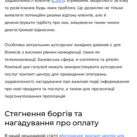
задоволеності клієнтів (
CSAT
), отримання зворотного зв’язку
та розв’язання будь-яких проблем. Це дозволяє не тільки
виявляти потенційні ризики відтоку клієнтів, але й
демонструвати турботу про них, зміцнюючи таким чином
довгострокові відносини.
Особливо актуальним аутсорсинг вихідних дзвінків є для
бізнесів з високим рівнем конкуренції, таких як
телекомунікації, банківська сфера, e-commerce та рітейл.
Компанії цих галузей можуть використовувати аутсорсинг
послуг контакт-центру для проведення опитувань
задоволеності, нагадування про важливі події, інформування
про нові продукти та послуги, а також для презентації
персоналізованих пропозицій.
Стягнення боргів та
нагадування про оплату
В нашій нещодавній статті «
Аутсорсинг контакт-центру для