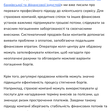
банківської та фінансової індустрій
» ми вже писали про
переваги професійного підходу до клієнтського сервісу. Для
страхових компаній, кредитних спілок та інших фінансових
установ важливо підтримувати грошові потоки, слідкувати за
вчасним погашенням заборгованості та своєчасними
внесками. Систематичний продзвін бази контактів допомагає
виявити проблеми з оплатою, запобігаючи подальшим
фінансовим втратам. Оператори колл-центру для обдзвону
можуть зателефонувати клієнтам, щоб нагадати про
неоплачені рахунки та обговорити можливі варіанти
погашення боргів.
Крім того, регулярні продзвони клієнтів можуть значно
підвищити ефективність процесу стягнення боргів.
Наприклад, страхові компанії можуть використовувати ці
послуги для нагадування терміну внесків за полісами, що
зменшує ризик прострочення платежів. Завдяки такому
підходу компанії зберігають стабільність фінансових потоків та