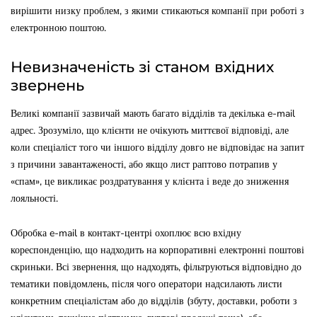
вирішити низку проблем, з якими стикаються компанії при роботі з
електронною поштою.
Невизначеність зі станом вхідних
звернень
Великі компанії зазвичай мають багато відділів та декілька e-mail
адрес. Зрозуміло, що клієнти не очікують миттєвої відповіді, але
коли спеціаліст того чи іншого відділу довго не відповідає на запит
з причини завантаженості, або якщо лист раптово потрапив у
«спам», це викликає роздратування у клієнта і веде до зниження
лояльності.
Обробка e-mail в контакт-центрі охоплює всю вхідну
кореспонденцію, що надходить на корпоративні електронні поштові
скриньки. Всі звернення, що надходять, фільтруються відповідно до
тематики повідомлень, після чого оператори надсилають листи
конкретним спеціалістам або до відділів (збуту, доставки, роботи з