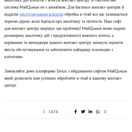
аналітику дій клієнтів і агентів контакт-центру, й тікетингова
система MailQueue не є винятком. Для багатьох контакт-центрів й
відділів
обслуговування клієнтів
обробка e-mail все ще залишається
чорною дірою, коли йдеться про аналітику та звітність. Наш софт
для контакт-центру вирішує цю проблему! MailQueue може надати
розширену аналітику дій і продуктивності кожного агента, а
керівники та менеджери вашого контакт-центру зможуть оцінити
якість обслуговування та забезпечити найкращу взаємодію з
клієнтами.
Замовляйте демо платформи Sirius з вбудованим софтом MailQueue
який дозволить вам успішно обробляти e-mail в вашому контакт-
центрі.
1474