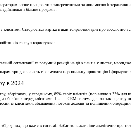
ператорам легше працювати з запереченнями за допомогою інтерактивних
ь здійснювати більше продажів.
 з клієнтом. Створюється картка в якій збираються дані про абсолютно всі
обітників та груп користувачів.
ьній сегментації та розумній реакції на дії клієнтів у листах, месендже
нші параметри дозволяють сформувати персональну пропозицію і формують
ру в 2024
ру, зберігають, у середньому, 89% своїх клієнтів (порівняно з 33% для
 а обов’язок перед клієнтами. І ваша CRM система для контакт-центру п
носин із клієнтами, збільшення потоків доходів та поліпшення операційн
ий збір даних, що вже є в системі. Набагато важливіше аналітично-прогно