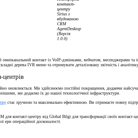
контакт-
центру
Sirius з
вбудованою
СRM
AgentDesktop
(Версія
1.0.0)
й омніканальний контакт із VoIP-дзвінками, вебчатом, месенджерами та 
складні дерева IVR меню та отримувати деталізовану звітність і аналітик
-центрів
но оновлюється. Ми здійснюємо постійні покращення, додаючи найсучасн
чнішими, ми додаємо їх до нашої технологічної інфраструктури.
нтру
стає зручною та максимально ефективною. Ви отримаєте повну підтри
M для контакт-центру від Global Bilgi для трансформації своїх контакт-
вої ери операційної досконалості.