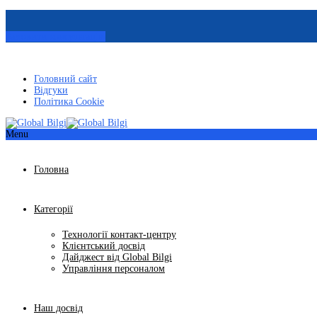
Замовити консультацію
Головний сайт
Відгуки
Політика Cookie
Menu
Головна
Категорії
Технології контакт-центру
Клієнтський досвід
Дайджест від Global Bilgi
Управління персоналом
Наш досвід