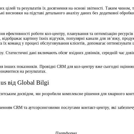
 цілей та результатів їх досягнення на основі звітності. Таким чином, 
 висновки на підставі детального аналізу даних без додаткової обробки
ня ефективності роботи кол-центру, планування та оптимізацію ресурсів 
 відображає картину їхніх відгуків, популярні канали для зв’язку, продук
та їх команд у процесі обслуговування клієнтів, допомагає оптимізувати
у. Статистичні дані включають обсяг вхідних дзвінків, середній час дзві
ння інших показників. Провідні CRM для кол-центру вже сьогодні оцінюю
означитися на результатах.
s від Global Bilgi
єнтським досвідом, ми розробили комплексне рішення для хмарного конт
енням CRM та аутсорсинговими послугами контакт-центру, які забезпечу
Платформа