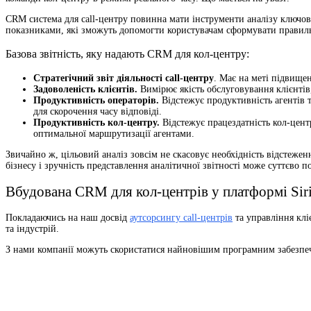
CRM система для call-центру повинна мати інструменти аналізу ключових
показниками, які зможуть допомогти користувачам сформувати правильні
Базова звітність, яку надають CRM для кол-центру:
Стратегічний звіт діяльності call-центру
. Має на меті підвищен
Задоволеність клієнтів.
Вимірює якість обслуговування клієнтів,
Продуктивність операторів.
Відстежує продуктивність агентів 
для скорочення часу відповіді.
Продуктивність кол-центру.
Відстежує працездатність кол-центр
оптимальної маршрутизації агентами.
Звичайно ж, цільовий аналіз зовсім не скасовує необхідність відстеже
бізнесу і зручність представлення аналітичної звітності може суттєво п
Вбудована CRM для кол-центрів у платформі Siriu
Покладаючись на наш досвід
аутсорсингу call-центрів
та управління клі
та індустрій.
З нами компанії можуть скористатися найновішим програмним забезпеч