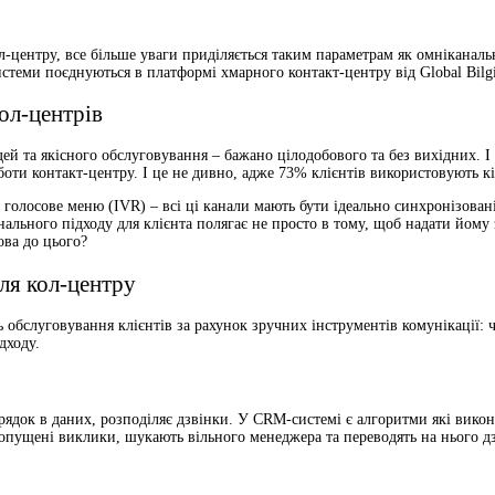
центру, все більше уваги приділяється таким параметрам як омніканальні
стеми поєднуються в платформі хмарного контакт-центру від Global Bilgi
ол-центрів
дей та якісного обслуговування – бажано цілодобового та без вихідних. 
ти контакт-центру. І це не дивно, адже 73% клієнтів використовують кіл
не голосове меню (IVR) – всі ці канали мають бути ідеально синхронізова
нального підходу для клієнта полягає не просто в тому, щоб надати йому
ова до цього?
ля кол-центру
 обслуговування клієнтів за рахунок зручних інструментів комунікації: 
дходу.
рядок в даних, розподіляє дзвінки. У CRM-системі є алгоритми які вико
опущені виклики, шукають вільного менеджера та переводять на нього дзв