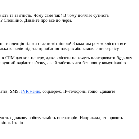
сть та звітність. Чому саме так? В чому полягає сутність
? Спокійно. Давайте про все по черзі.
І ця тенденція тільки стає помітнішою! З кожним роком клієнти все
ька каналів під час придбання товарів або замовлення сервісу.
ні в CRM для кол-центру, адже клієнти не хочуть повторювати будь-яку
 зручний варіант зв’язку, але й забезпечити безшовну комунікацію
чатів, SMS,
IVR меню
, соцмереж, IP-телефонії тощо. Давайте
нують однакову роботу замість операторів. Наприклад, створюють
інок і та ін.