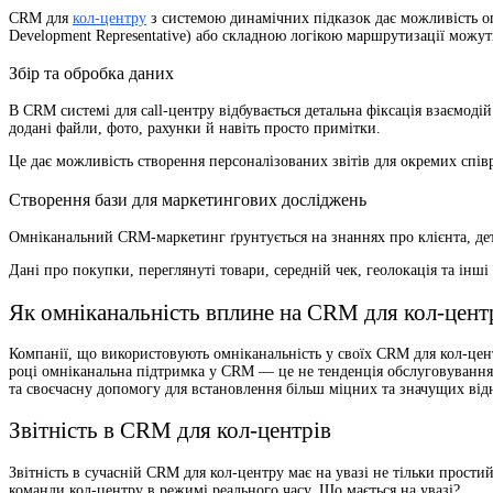
CRM для
кол-центру
з системою динамічних підказок дає можливість о
Development Representative) або складною логікою маршрутизації можут
Збір та обробка даних
В CRM системі для call-центру відбувається детальна фіксація взаємодій
додані файли, фото, рахунки й навіть просто примітки.
Це дає можливість створення персоналізованих звітів для окремих співр
Створення бази для маркетингових досліджень
Омніканальний CRM-маркетинг ґрунтується на знаннях про клієнта, детал
Дані про покупки, переглянуті товари, середній чек, геолокація та і
Як омніканальність вплине на CRM для кол-цент
Компанії, що використовують омніканальність у своїх CRM для кол-цент
році омніканальна підтримка у CRM — це не тенденція обслуговування,
та своєчасну допомогу для встановлення більш міцних та значущих від
Звітність в CRM для кол-центрів
Звітність в сучасній CRM для кол-центру має на увазі не тільки прост
команди кол-центру в режимі реального часу. Що мається на увазі?