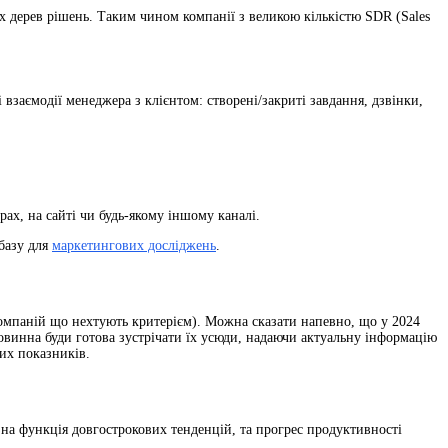
 дерев рішень. Таким чином компанії з великою кількістю SDR (Sales
 взаємодії менеджера з клієнтом: створені/закриті завдання, дзвінки,
рах, на сайті чи будь-якому іншому каналі.
 базу для
маркетингових досліджень
.
 компаній що нехтують критерієм). Можна сказати напевно, що у 2024
овинна буди готова зустрічати їх усюди, надаючи актуальну інформацію
их показників.
зна функція довгострокових тенденцій, та прогрес продуктивності