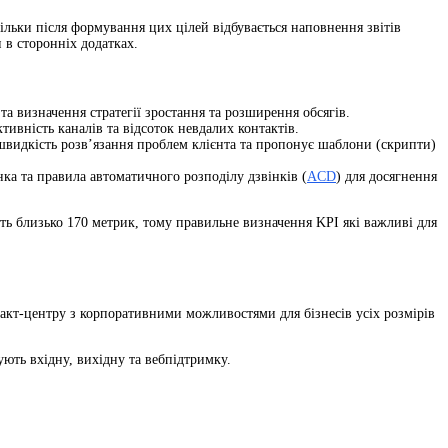
тільки після формування цих цілей відбувається наповнення звітів
 в сторонніх додатках.
та визначення стратегії зростання та розширення обсягів.
тивність каналів та відсоток невдалих контактів.
 швидкість розв’язання проблем клієнта та пропонує шаблони (скрипти)
нка та правила автоматичного розподілу дзвінків (
ACD
) для досягнення
ть близько 170 метрик, тому правильне визначення KPI які важливі для
акт-центру з корпоративними можливостями для бізнесів усіх розмірів
ють вхідну, вихідну та вебпідтримку.