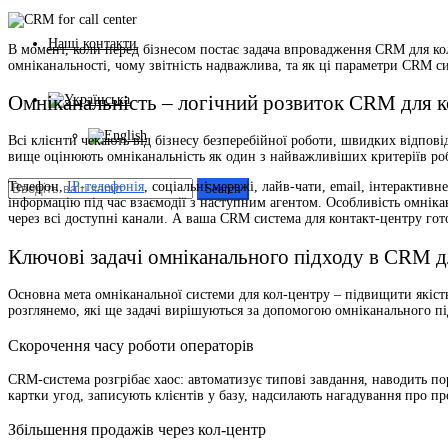
Наші контакти
В момент, коли перед бізнесом постає задача впровадження CRM для кол-
омніканальності, чому звітність надважлива, та як ці параметри CRM си
Омніканальність – логічний розвиток CRM для к
Всі клієнти чекають від бізнесу безперебійної роботи, швидких відпові
вище оцінюють омніканальність як один з найважливіших критеріїв робо
Телефон,
IP-телефонія
, соціальні мережі, лайв-чати, email, інтерактив
Global Bilgi
інформацію під час взаємодії з наступним агентом. Особливість омніка
через всі доступні канали. А ваша CRM система для контакт-центру гот
Ключові задачі омніканального підходу в CRM д
Основна мета омніканальної системи для кол-центру – підвищити якість
розглянемо, які ще задачі вирішуються за допомогою омніканального пі
Скорочення часу роботи операторів
CRM-система розгрібає хаос: автоматизує типові завдання, наводить по
картки угод, записують клієнтів у базу, надсилають нагадування про пр
Збільшення продажів через кол-центр