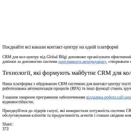
Поєднайте всі канали контакт-центру на одній платформі
CRM для кол-центру від Global Bilgi допоможе організувати ефективни
дзвінки за допомогою системи
програмного автододзвону
, створювати 
Технології, які формують майбутнє CRM для кол
Наша платформа з вбудованою CRM системою для контакт-центру постій
роботизована автоматизація процесів (RPA) та інші функції стають зру
З нашим хмарним програмним забезпеченням
віддалена робота call-це
відмовостійкістю.
Приєднуйтеся до лідерів галузі, які використали потужність системи CR
обслуговування клієнтів та продуктивність агентів і станьте свідком но
Share:
373