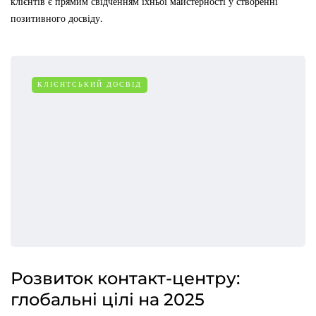
клієнтів є прямим свідченням їхньої майстерності у створенні
позитивного досвіду.
КЛІЄНТСЬКИЙ ДОСВІД
Розвиток контакт-центру:
глобальні цілі на 2025