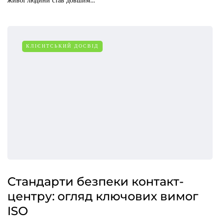
живої людини став довшим…
КЛІЄНТСЬКИЙ ДОСВІД
Стандарти безпеки контакт-
центру: огляд ключових вимог
ISO