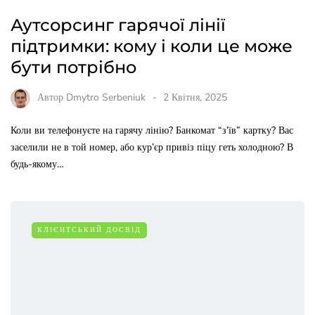
Аутсорсинг гарячої лінії
підтримки: кому і коли це може
бути потрібно
Автор
Dmytro Serbeniuk
2 Квітня, 2025
Коли ви телефонуєте на гарячу лінію? Банкомат “з’їв” картку? Вас
заселили не в той номер, або кур’єр привіз піцу геть холодною? В
будь-якому…
КЛІЄНТСЬКИЙ ДОСВІД