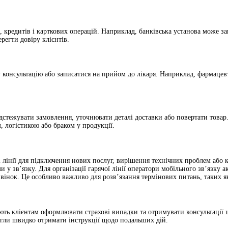
в, кредитів і карткових операцій. Наприклад, банківська установа може за
регти довіру клієнтів.
 консультацію або записатися на прийом до лікаря. Наприклад, фармаце
ідстежувати замовлення, уточнювати деталі доставки або повертати товар.
 логістикою або браком у продукції.
і лінії для підключення нових послуг, вирішення технічних проблем або 
и у зв’язку. Для організації гарячої лінії оператори мобільного зв’язку
звінок. Це особливо важливо для розв’язання термінових питань, таких я
ають клієнтам оформлювати страхові випадки та отримувати консультації
огли швидко отримати інструкції щодо подальших дій.