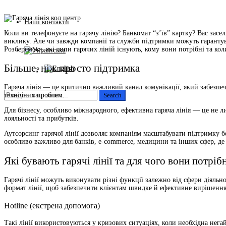
Наші контакти
Коли ви телефонуєте на гарячу лінію? Банкомат “з’їв” картку? Вас засел
виклику. Але чи завжди компанії та служби підтримки можуть гарантува
Розберемося, які типи гарячих ліній існують, кому вони потрібні та ко
Більше, ніж просто підтримка
Гаряча лінія — це критично важливий канал комунікації, який забезпеч
технічних проблем.
Dmytro Serbeniuk
Для бізнесу, особливо міжнародного, ефективна гаряча лінія — це не л
лояльності та прибутків.
Аутсорсинг гарячої лінії дозволяє компаніям масштабувати підтримку б
особливо важливо для банків, e-commerce, медицини та інших сфер, де
Які бувають гарячі лінії та для чого вони потріб
Гарячі лінії можуть виконувати різні функції залежно від сфери діяльн
формат лінії, щоб забезпечити клієнтам швидке й ефективне вирішення
Hotline (екстрена допомога)
Такі лінії використовуються у кризових ситуаціях, коли необхідна нега