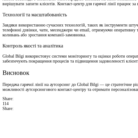
вирішувати запити клієнтів. Контакт-центр для гарячої лінії працює з
Технології та масштабованість
Завдяки використанню сучасних технологій, таких як інструменти штучно
телефонні дзвінки, чати, месенджери чи email, отримуючи оперативну т
коливань або зростання компанії-замовника.
Контроль якості та аналітика
Global Bilgi використовує системи моніторингу та оцінки роботи опера
забезпечують покращення процесів та підвищення задоволеності клієнт
Висновок
Передача гарячої лінії на аутсорсинг до Global Bilgi — це стратегічне
можливості аутсорсингового контакт-центру та отримати персоналізова
Share:
114
Share: