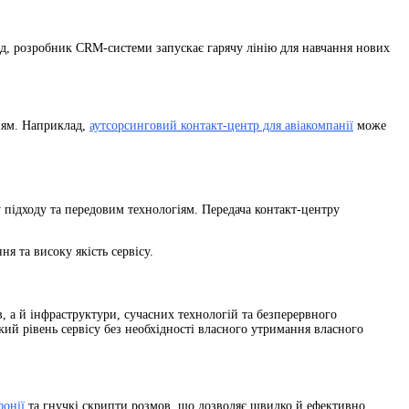
д, розробник CRM-системи запускає гарячу лінію для навчання нових
нням. Наприклад,
аутсорсинговий контакт-центр для авіакомпанії
може
у підходу та передовим технологіям. Передача контакт-центру
я та високу якість сервісу.
, а й інфраструктури, сучасних технологій та безперервного
кий рівень сервісу без необхідності власного утримання власного
фонії
та гнучкі скрипти розмов, що дозволяє швидко й ефективно