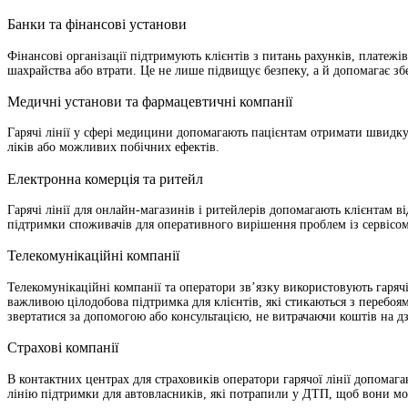
Банки та фінансові установи
Фінансові організації підтримують клієнтів з питань рахунків, платежі
шахрайства або втрати. Це не лише підвищує безпеку, а й допомагає збе
Медичні установи та фармацевтичні компанії
Гарячі лінії у сфері медицини допомагають пацієнтам отримати швидку
ліків або можливих побічних ефектів.
Електронна комерція та ритейл
Гарячі лінії для онлайн-магазинів і ритейлерів допомагають клієнтам в
підтримки споживачів для оперативного вирішення проблем із сервісом,
Телекомунікаційні компанії
Телекомунікаційні компанії та оператори зв’язку використовують гаряч
важливою цілодобова підтримка для клієнтів, які стикаються з перебоям
звертатися за допомогою або консультацією, не витрачаючи коштів на д
Страхові компанії
В контактних центрах для страховиків оператори гарячої лінії допомаг
лінію підтримки для автовласників, які потрапили у ДТП, щоб вони м