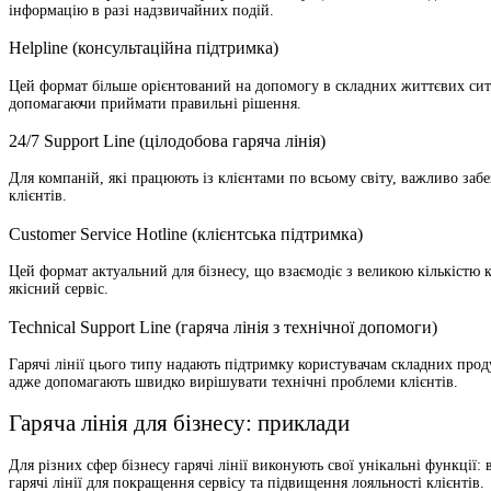
інформацію в разі надзвичайних подій.
Helpline (консультаційна підтримка)
Цей формат більше орієнтований на допомогу в складних життєвих ситуа
допомагаючи приймати правильні рішення.
24/7 Support Line (цілодобова гаряча лінія)
Для компаній, які працюють із клієнтами по всьому світу, важливо забе
клієнтів.
Customer Service Hotline (клієнтська підтримка)
Цей формат актуальний для бізнесу, що взаємодіє з великою кількістю к
якісний сервіс.
Technical Support Line (гаряча лінія з технічної допомоги)
Гарячі лінії цього типу надають підтримку користувачам складних прод
адже допомагають швидко вирішувати технічні проблеми клієнтів.
Гаряча лінія для бізнесу: приклади
Для різних сфер бізнесу гарячі лінії виконують свої унікальні функції
гарячі лінії для покращення сервісу та підвищення лояльності клієнтів.