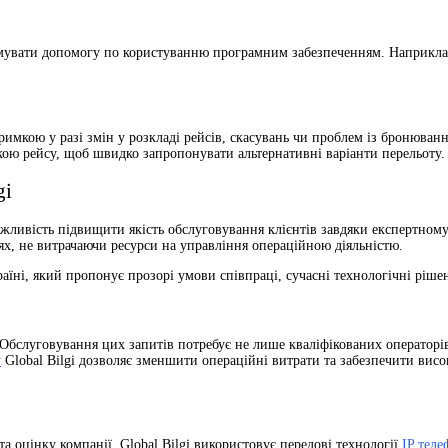
имувати допомогу по користуванню програмним забезпеченням. Наприкла
тримкою у разі змін у розкладі рейсів, скасувань чи проблем із бронюва
кою рейсу, щоб швидко запропонувати альтернативні варіанти перельоту.
gi
можливість підвищити якість обслуговування клієнтів завдяки експертном
ях, не витрачаючи ресурси на управління операційною діяльністю.
аїні, який пропонує прозорі умови співпраці, сучасні технологічні рішенн
. Обслуговування цих запитів потребує не лише кваліфікованих операторів
у
Global Bilgi дозволяє зменшити операційні витрати та забезпечити висо
та оцінку компанії. Global Bilgi використовує передові технології
IP теле