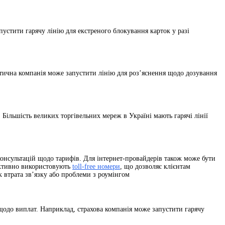
пустити гарячу лінію для екстреного блокування карток у разі
втична компанія може запустити лінію для роз’яснення щодо дозування
 Більшість великих торгівельних мереж в Україні мають гарячі лінії
консультацій щодо тарифів. Для інтернет-провайдерів також може бути
 активно використовують
toll-free номери
, що дозволяє клієнтам
к втрата зв’язку або проблеми з роумінгом
 щодо виплат. Наприклад, страхова компанія може запустити гарячу