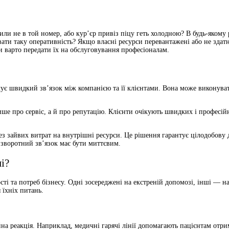
или не в той номер, або кур’єр привіз піцу геть холодною? В будь-якому р
ти таку оперативність? Якщо власні ресурси перевантажені або не здатні
ли варто передати їх на обслуговування професіоналам.
ує швидкий зв’язок між компанією та її клієнтами. Вона може виконувати 
ише про сервіс, а й про репутацію. Клієнти очікують швидких і професій
ез зайвих витрат на внутрішні ресурси. Це рішення гарантує цілодобову
 зворотний зв’язок має бути миттєвим.
ні?
ості та потреб бізнесу. Одні зосереджені на екстреній допомозі, інші — 
 їхніх питань.
йна реакція. Наприклад, медичні гарячі лінії допомагають пацієнтам отри