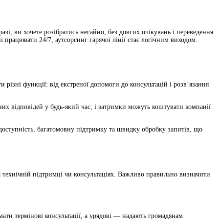
азі, ви хочете розібратись негайно, без довгих очікувань і переведення
 працювати 24/7, аутсорсинг гарячої лінії стає логічним виходом.
різні функції: від екстреної допомоги до консультацій і розв’язання
них відповідей у будь-який час, і затримки можуть коштувати компанії
 доступність, багатомовну підтримку та швидку обробку запитів, що
на технічній підтримці чи консультаціях. Важливо правильно визначити
мати термінові консультації, а урядові — надають громадянам