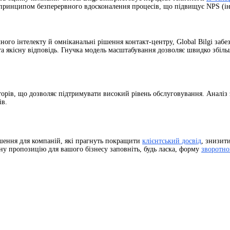
а принципом безперервного вдосконалення процесів, що підвищує NPS (інд
го інтелекту й омніканальні рішення контакт-центру, Global Bilgi забез
а якісну відповідь. Гнучка модель масштабування дозволяє швидко збіль
торів, що дозволяє підтримувати високий рівень обслуговування. Аналіз
ів.
 рішення для компаній, які прагнуть покращити
клієнтський досвід
, знизит
ну пропозицію для вашого бізнесу заповніть, будь ласка, форму
зворотно