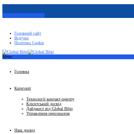
Замовити консультацію
Головний сайт
Відгуки
Політика Cookie
Menu
Головна
Категорії
Технології контакт-центру
Клієнтський досвід
Дайджест від Global Bilgi
Управління персоналом
Наш досвід