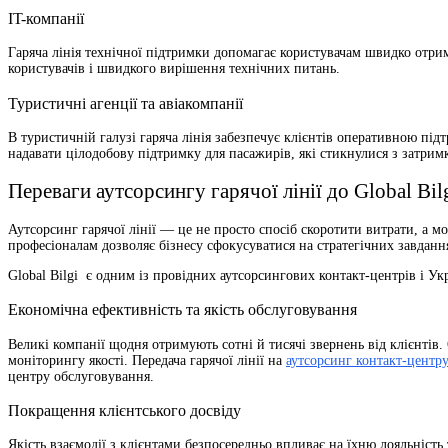
IT-компанії
Гаряча лінія технічної підтримки допомагає користувачам швидко отр
користувачів і швидкого вирішення технічних питань.
Туристичні агенції та авіакомпанії
В туристичній галузі гаряча лінія забезпечує клієнтів оперативною під
надавати цілодобову підтримку для пасажирів, які стикнулися з затрим
Переваги аутсорсингу гарячої лінії до Global Bil
Аутсорсинг гарячої лінії — це не просто спосіб скоротити витрати, а 
професіоналам дозволяє бізнесу сфокусуватися на стратегічних завданн
Global Bilgi є одним із провідних аутсорсингових контакт-центрів і Укр
Економічна ефективність та якість обслуговування
Великі компанії щодня отримують сотні й тисячі звернень від клієнтів
моніторингу якості. Передача гарячої лінії на
аутсорсинг контакт-центр
центру обслуговування.
Покращення клієнтського досвіду
Якість взаємодії з клієнтами безпосередньо впливає на їхню лояльність 