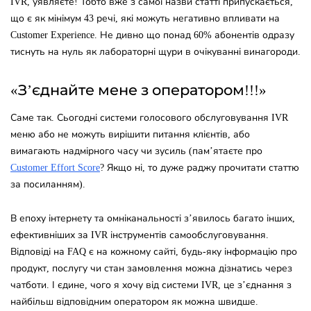
IVR, уявляєте! Тобто вже з самої назви статті припускається,
що є як мінімум 43 речі, які можуть негативно впливати на
Customer Experience. Не дивно що понад 60% абонентів одразу
тиснуть на нуль як лабораторні щури в очікуванні винагороди.
«З’єднайте мене з оператором!!!»
Саме так. Сьогодні системи голосового обслуговування IVR
меню або не можуть вирішити питання клієнтів, або
вимагають надмірного часу чи зусиль (пам’ятаєте про
Customer Effort Score
? Якщо ні, то дуже раджу прочитати статтю
за посиланням).
В епоху інтернету та омніканальності з’явилось багато інших,
ефективніших за IVR інструментів самообслуговування.
Відповіді на FAQ є на кожному сайті, будь-яку інформацію про
продукт, послугу чи стан замовлення можна дізнатись через
чатботи. І єдине, чого я хочу від системи IVR, це з’єднання з
найбільш відповідним оператором як можна швидше.