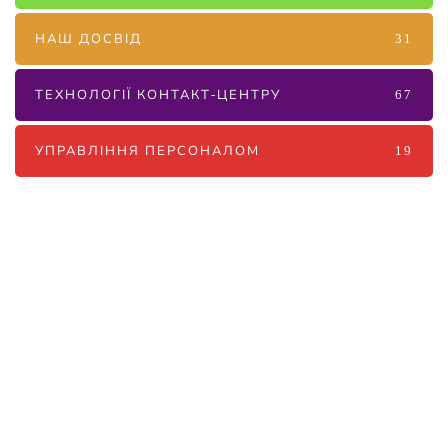
НАШ ДОСВІД
31
ТЕХНОЛОГІЇ КОНТАКТ-ЦЕНТРУ
67
УПРАВЛІННЯ ПЕРСОНАЛОМ
19
Наші послуги
Аутсорсинг контакт-центру та
цифрові рішення