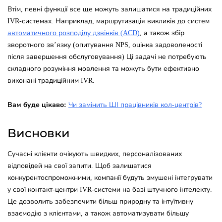
Втім, певні функції все ще можуть залишатися на традиційних
IVR-системах. Наприклад, маршрутизація викликів до систем
автоматичного розподілу дзвінків (ACD)
, а також збір
зворотного зв’язку (опитування NPS, оцінка задоволеності
після завершення обслуговування) Ці задачі не потребують
складного розуміння мовлення та можуть бути ефективно
виконані традиційним IVR.
Вам буде цікаво:
Чи замінить ШІ працівників кол-центрів?
Висновки
Сучасні клієнти очікують швидких, персоналізованих
відповідей на свої запити. Щоб залишатися
конкурентоспроможними, компанії будуть змушені інтегрувати
у свої контакт-центри IVR-системи на базі штучного інтелекту.
Це дозволить забезпечити більш природну та інтуїтивну
взаємодію з клієнтами, а також автоматизувати більшу