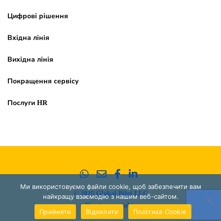
Цифрові рішення
Вхідна лінія
Вихідна лінія
Покращення сервісу
Послуги HR
Ми використовуємо файли cookie, щоб забезпечити вам
© 2025 Global Bilgi LLC
найкращу взаємодію з нашим веб-сайтом.
Політика cookie
Прийняти
Відхилити
Політика Cookie