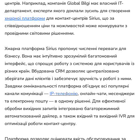
центрів. Наприклад, компанія Global Bilgi має власний IT-
департамент, експерти якого доклали зусиль для створення
хмарної платформи
для контакт-центрів Sirius, що за
співвідношенням ціни та можливостей може конкурувати з
провідними світовими рішеннями.
Хмарна платформа Sirius пропонує численні переваги для
бізнесу. Вона має інтуїтивно зрозумілий багатомовний
інтерфейс, що спрощує роботу з системою для користувачів із
різних країн. Вбудована CRM дозволяє централізовано
зберігати дані клієнтів і забезпечує зручність у роботі з ними.
Завдяки омніканальності платформа об’єднує всі популярні
канали комунікації —
IP-телефонію
, онлайн-чати, месенджери
та електронну пошту — в одному рішенні. Для ефективної
обробки вихідних запитів інтегровано багаторежимний
автоматизований дайлер, а також вхідний та вихідний IVR для
оптимізації роботи контакт-центру.
Платформа дозволяє оцінювати якість обслуговування за