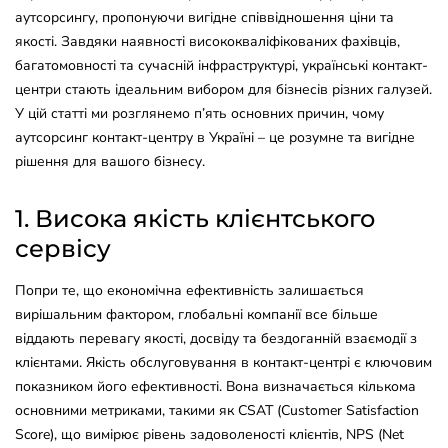
аутсорсингу, пропонуючи вигідне співвідношення ціни та
якості. Завдяки наявності висококваліфікованих фахівців,
багатомовності та сучасній інфраструктурі, українські контакт-
центри стають ідеальним вибором для бізнесів різних галузей.
У цій статті ми розглянемо п’ять основних причин, чому
аутсорсинг контакт-центру в Україні – це розумне та вигідне
рішення для вашого бізнесу.
1. Висока якість клієнтського
сервісу
Попри те, що економічна ефективність залишається
вирішальним фактором, глобальні компанії все більше
віддають перевагу якості, досвіду та бездоганній взаємодії з
клієнтами. Якість обслуговування в контакт-центрі є ключовим
показником його ефективності. Вона визначається кількома
основними метриками, такими як CSAT (Customer Satisfaction
Score), що вимірює рівень задоволеності клієнтів, NPS (Net