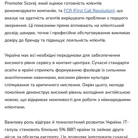
Promoter Score), який оцінює готовність клієнтів
рекомендувати компанію, та
FCR (First Call Resolution)
, що
вказує на здатність агентів вирішувати проблеми з першого
звернення. Ці показники прямо впливають на клієнтський
досвід: швидке, точне і професійне обслуговування викликає
довіру до бренду та підвищує лояльність клієнтів.
Україна має всі необхідні передумови для забезпечення
високого рівня сервісу в контакт-центрах. Сучасні стандарти
освіти в країні сприяють формуванню фахівців із сильними
аналітичними навичками, високим рівнем культури
спілкування та критичного мислення. Окрім цього, молоде
покоління демонструє високий рівень володіння англійською
мовою, що відкриває можливості для роботи з міжнародними
клієнтами.
Важливу роль відіграє й технологічний розвиток України. ІТ-
галузь становить близько 5% ВВП країни та займає друге
місце за обсягом експорту. Це дозволяє інтегрувати сучасні