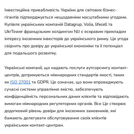
Інвестиційна привабливість України для світових бізнес-
гігантів підтверджується нещодавніми масштабними угодами.
Купівля українських компаній Datagrup, Volia, lifecell та
UkrTower французьким холдингом NJJ є яскравим прикладом
інтересу іноземних інвесторів до українського ринку. Ця угода
свідчить про довіру до української економіки та її потенціал
для подальшого розвитку.
Українські компанії, що надають послуги аутсорсингу контакт-
центрів, дотримуються міжнародних стандартів якості, таких
як
ISO 27001
та GDPR. Це означає, що вони впроваджують
сучасні системи управління якістю, забезпечують
конфіденційність персональних даних клієнтів та відповідають
вимогам міжнародних регуляторних органів. Все Це створює
додатковий рівень довіри для іноземних замовників, які
бажають делегувати обслуговування своїх клієнтів
українським контакт-центрам.