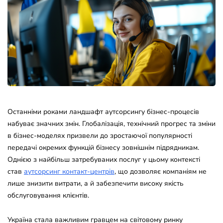
Останніми роками ландшафт аутсорсингу бізнес-процесів
набуває значних змін. Глобалізація, технічний прогрес та зміни
в бізнес-моделях призвели до зростаючої популярності
передачі окремих функцій бізнесу зовнішнім підрядникам.
Однією з найбільш затребуваних послуг у цьому контексті
став
аутсорсинг контакт-центрів
, що дозволяє компаніям не
лише знизити витрати, а й забезпечити високу якість
обслуговування клієнтів.
Україна стала важливим гравцем на світовому ринку