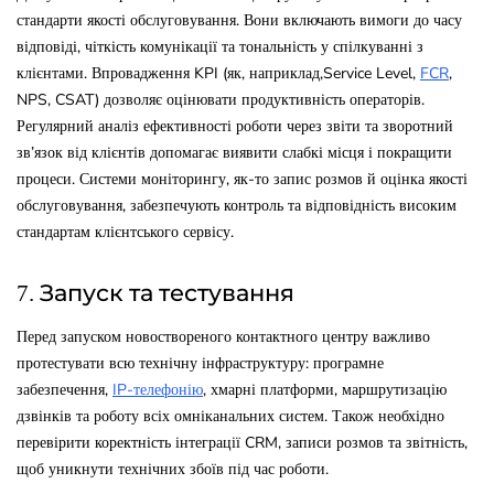
стандарти якості обслуговування. Вони включають вимоги до часу
відповіді, чіткість комунікації та тональність у спілкуванні з
клієнтами. Впровадження KPI (як, наприклад,Service Level,
FCR
,
NPS, CSAT) дозволяє оцінювати продуктивність операторів.
Регулярний аналіз ефективності роботи через звіти та зворотний
зв’язок від клієнтів допомагає виявити слабкі місця і покращити
процеси. Системи моніторингу, як-то запис розмов й оцінка якості
обслуговування, забезпечують контроль та відповідність високим
стандартам клієнтського сервісу.
7. Запуск та тестування
Перед запуском новоствореного контактного центру важливо
протестувати всю технічну інфраструктуру: програмне
забезпечення,
IP-телефонію
, хмарні платформи, маршрутизацію
дзвінків та роботу всіх омніканальних систем. Також необхідно
перевірити коректність інтеграції CRM, записи розмов та звітність,
щоб уникнути технічних збоїв під час роботи.