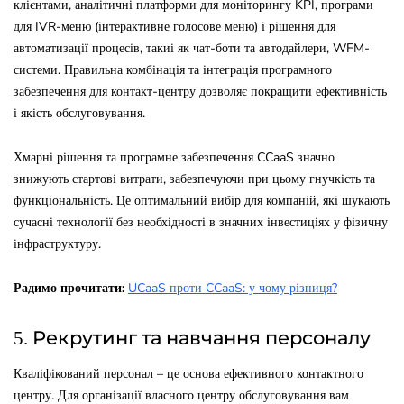
клієнтами, аналітичні платформи для моніторингу KPI, програми
для IVR-меню (інтерактивне голосове меню) і рішення для
автоматизації процесів, такиі як чат-боти та автодайлери, WFM-
системи. Правильна комбінація та інтеграція програмного
забезпечення для контакт-центру дозволяє покращити ефективність
і якість обслуговування.
Хмарні рішення та програмне забезпечення CCaaS значно
знижують стартові витрати, забезпечуючи при цьому гнучкість та
функціональність. Це оптимальний вибір для компаній, які шукають
сучасні технології без необхідності в значних інвестиціях у фізичну
інфраструктуру.
Радимо прочитати:
UCaaS проти CCaaS: у чому різниця?
5. Рекрутинг та навчання персоналу
Кваліфікований персонал – це основа ефективного контактного
центру. Для організації власного центру обслуговування вам