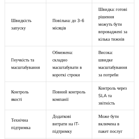
Швидка: готові
рішення
Швидкість
Повільна: до 3-6
можуть бути
запуску
місяців
впроваджені за
кілька тижнів
Обмежена:
Висока:
Гнучкість та
складно
швидке
масштабування
масштабувати в
масштабування
короткі строки
за потреби
Контроль через
Контроль
Повний контроль
SLA та
якості
компанії
звітність
Додаткові
Може бути
Технічна
витрати на IT-
включена в
підтримка
підтримку
пакет послуг