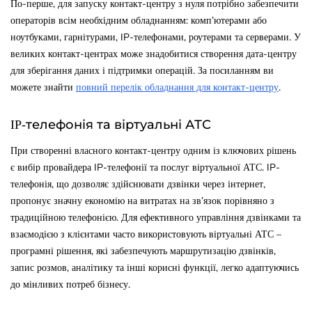
По-перше, для запуску контакт-центру з нуля потрібно забезпечити
операторів всім необхідним обладнанням: комп’ютерами або
ноутбуками, гарнітурами, IP-телефонами, роутерами та серверами. У
великих контакт-центрах може знадобитися створення дата-центру
для зберігання даних і підтримки операцій. За посиланням ви
можете знайти
повний перелік обладнання для контакт-центру
.
IP-телефонія та віртуальні АТС
При створенні власного контакт-центру одним із ключових рішень
є вибір провайдера IP-телефонії та послуг віртуальної АТС. IP-
телефонія, що дозволяє здійснювати дзвінки через інтернет,
пропонує значну економію на витратах на зв’язок порівняно з
традиційною телефонією. Для ефективного управління дзвінками та
взаємодією з клієнтами часто використовують віртуальні АТС –
програмні рішення, які забезпечують маршрутизацію дзвінків,
запис розмов, аналітику та інші корисні функції, легко адаптуючись
до мінливих потреб бізнесу.