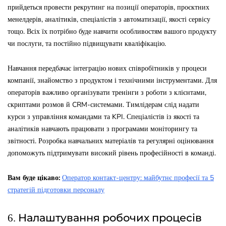
прийдеться провести рекрутинг на позиції операторів, проєктних
менелдерів, аналітиків, спеціалістів з автоматизації, якості сервісу
тощо. Всіх їх потрібно буде навчити особливостям вашого продукту
чи послуги, та постійно підвищувати кваліфікацію.
Навчання передбачає інтеграцію нових співробітників у процеси
компанії, знайомство з продуктом і технічними інструментами. Для
операторів важливо організувати тренінги з роботи з клієнтами,
скриптами розмов й CRM-системами. Тимлідерам слід надати
курси з управління командами та KPI. Спеціалістів із якості та
аналітиків навчають працювати з програмами моніторингу та
звітності. Розробка навчальних матеріалів та регулярні оцінювання
допоможуть підтримувати високий рівень професійності в команді.
Вам буде цікаво:
Оператор контакт-центру: майбутнє професії та 5
стратегій підготовки персоналу
6. Налаштування робочих процесів