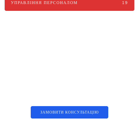
УПРАВЛІННЯ ПЕРСОНАЛОМ
19
Наші послуги
Аутсорсинг контакт-центру та
цифрові рішення
ЗАМОВИТИ КОНСУЛЬТАЦІЮ