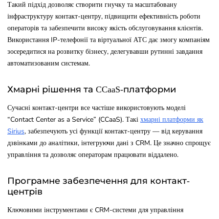
Такий підхід дозволяє створити гнучку та масштабовану
інфраструктуру контакт-центру, підвищити ефективність роботи
операторів та забезпечити високу якість обслуговування клієнтів.
Використання IP-телефонії та віртуальної АТС дає змогу компаніям
зосередитися на розвитку бізнесу, делегувавши рутинні завдання
автоматизованим системам.
Хмарні рішення та CCaaS-платформи
Сучасні контакт-центри все частіше використовують моделі
“Contact Center as a Service” (CCaaS). Такі
хмарні платформи як
Sirius
, забезпечують усі функції контакт-центру — від керування
дзвінками до аналітики, інтегруючи дані з CRM. Це значно спрощує
управління та дозволяє операторам працювати віддалено.
Програмне забезпечення для контакт-
центрів
Ключовими інструментами є CRM-системи для управління