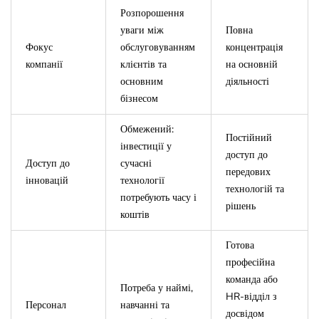
Розпорошення
уваги між
Повна
Фокус
обслуговуванням
концентрація
компанії
клієнтів та
на основній
основним
діяльності
бізнесом
Обмежений:
Постійний
інвестиції у
доступ до
Доступ до
сучасні
передових
інновацій
технології
технологій та
потребують часу і
рішень
коштів
Готова
професійна
команда або
Потреба у наймі,
HR-відділ з
Персонал
навчанні та
досвідом