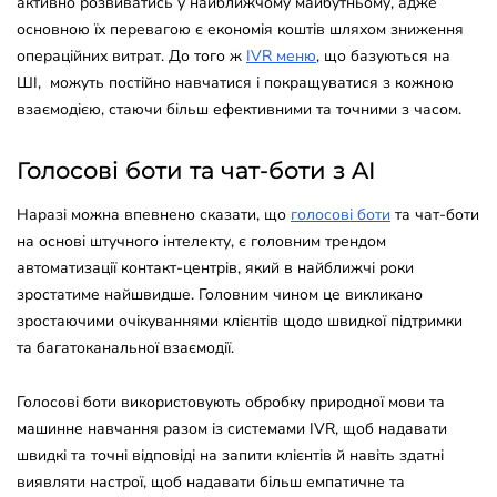
активно розвиватись у найближчому майбутньому, адже
основною їх перевагою є економія коштів шляхом зниження
операційних витрат. До того ж
IVR меню
, що базуються на
ШІ, можуть постійно навчатися і покращуватися з кожною
взаємодією, стаючи більш ефективними та точними з часом.
Голосові боти та чат-боти з AI
Наразі можна впевнено сказати, що
голосові боти
та чат-боти
на основі штучного інтелекту, є головним трендом
автоматизації контакт-центрів, який в найближчі роки
зростатиме найшвидше. Головним чином це викликано
зростаючими очікуваннями клієнтів щодо швидкої підтримки
та багатоканальної взаємодії.
Голосові боти використовують обробку природної мови та
машинне навчання разом із системами IVR, щоб надавати
швидкі та точні відповіді на запити клієнтів й навіть здатні
виявляти настрої, щоб надавати більш емпатичне та