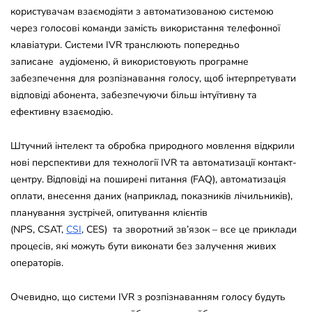
користувачам взаємодіяти з автоматизованою системою
через голосові команди замість використання телефонної
клавіатури. Системи IVR транслюють попередньо
записане аудіоменю, й використовують програмне
забезпечення для розпізнавання голосу, щоб інтерпретувати
відповіді абонента, забезпечуючи більш інтуїтивну та
ефективну взаємодію.
Штучний інтелект та обробка природного мовлення відкрили
нові перспективи для технології IVR та автоматизації контакт-
центру. Відповіді на поширені питання (FAQ), автоматизація
оплати, внесення даних (наприклад, показників лічильників),
планування зустрічей, опитування клієнтів
(NPS, CSAT,
CSI
, CES) та зворотний зв’язок – все це приклади
процесів, які можуть бути виконати без залучення живих
операторів.
Очевидно, що системи IVR з розпізнаванням голосу будуть