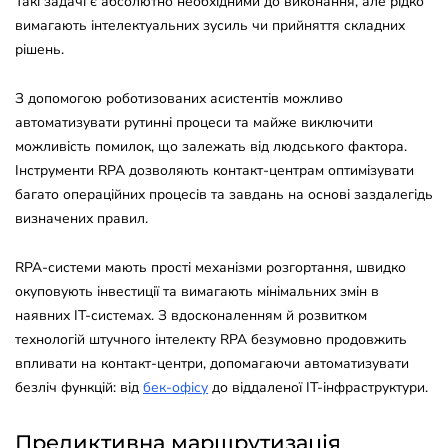
Такі задачі є абсолютно необхідними до виконання, але рідко
вимагають інтелектуальних зусиль чи прийняття складних
рішень.
З допомогою роботизованих асистентів можливо
автоматизувати рутинні процеси та майже виключити
можливість помилок, що залежать від людського фактора.
Інструменти RPA дозволяють контакт-центрам оптимізувати
багато операційних процесів та завдань на основі заздалегідь
визначених правил.
RPA-системи мають прості механізми розгортання, швидко
окуповують інвестиції та вимагають мінімальних змін в
наявних IT-системах. З вдосконаленням й розвитком
технологій штучного інтелекту RPA безумовно продовжить
впливати на контакт-центри, допомагаючи автоматизувати
безліч функцій: від
бек-офісу
до віддаленої IT-інфраструктури.
Предиктивна маршрутизація