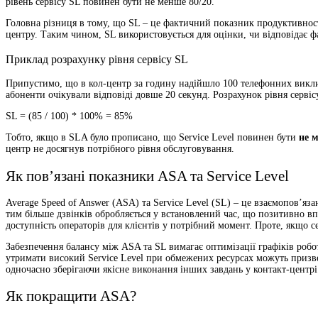
рівень сервісу SL повинен бути не менше 80/20.
Головна різниця в тому, що SL – це фактичний показник продуктивності
центру. Таким чином, SL використовується для оцінки, чи відповідає 
Приклад розрахунку рівня сервісу SL
Припустимо, що в кол-центр за годину надійшло 100 телефонних виклик
абоненти очікували відповіді довше 20 секунд. Розрахунок рівня серві
SL = (85 / 100) * 100% = 85%
Тобто, якщо в SLA було прописано, що Service Level повинен бути
не 
центр не досягнув потрібного рівня обслуговування.
Як пов’язані показники ASA та Service Level
Average Speed of Answer (ASA) та Service Level (SL) – це взаємопов’я
тим більше дзвінків обробляється у встановлений час, що позитивно вп
доступність операторів для клієнтів у потрібний момент. Проте, якщо с
Забезпечення балансу між ASA та SL вимагає оптимізації графіків робо
утримати високий Service Level при обмежених ресурсах можуть призве
одночасно зберігаючи якісне виконання інших завдань у контакт-центрі
Як покращити ASA?