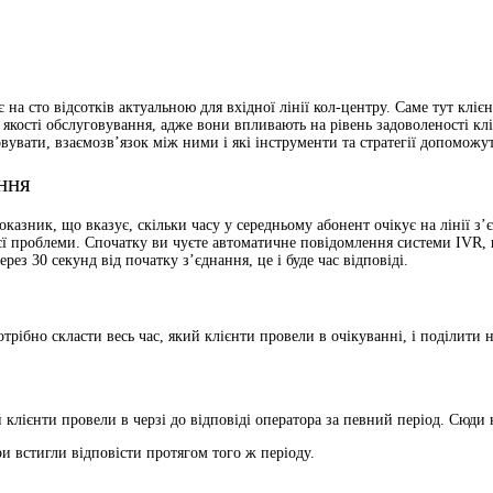
на сто відсотків актуальною для вхідної лінії кол-центру. Саме тут кліє
и якості обслуговування, адже вони впливають на рівень задоволеності кл
вувати, взаємозв’язок між ними і які інструменти та стратегії допоможу
ння
 показник, що вказує, скільки часу у середньому абонент очікує на лінії
оєї проблеми. Спочатку ви чуєте автоматичне повідомлення системи IVR,
рез 30 секунд від початку з’єднання, це і буде час відповіді.
трібно скласти весь час, який клієнти провели в очікуванні, і поділити н
 клієнти провели в черзі до відповіді оператора за певний період. Сюди
ри встигли відповісти протягом того ж періоду.