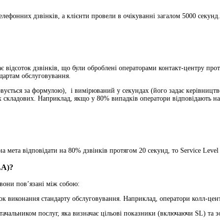
фонних дзвінків, а клієнти провели в очікуванні загалом 5000 секунд. Т
чає відсоток дзвінків, що були оброблені операторами контакт-центру про
ндартам обслуговування.
ується за формулою), і вимірюваний у секундах (його задає керівництво
 складових. Наприклад, якщо у 80% випадків оператори відповідають на 
а мета відповідати на 80% дзвінків протягом 20 секунд, то Service Leve
LA)?
а вони пов’язані між собою:
ток виконання стандарту обслуговування. Наприклад, оператори колл-цент
остачальником послуг, яка визначає цільові показники (включаючи SL) та