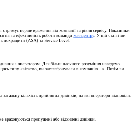
нт отримує перше враження від компанії та рівня сервісу. Показники
ієнтів та ефективність роботи команди
кол-центру
. У цій статті ми
ть покращити (ASA) та Service Level.
 з’єднання з оператором. Для більш наочного розуміння наведемо
 щось типу «вітаємо, ви зателефонували в компанію…». Потім ви
а загальну кількість прийнятих дзвінків, на які оператори відповіли.
 не враховуються пропущені або відхилені дзвінки.