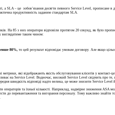
, а SLA – це зобов’язання досягти певного Service Level, прописане в 
фактична продуктивність заданим стандартам SLA.
ів. На 85 з них оператори відповіли протягом 20 секунд, як було пропи
су виглядатиме таким чином:
менше 80%
,
то цей результат відповідає умовам договору. Але якщо ціл
зані метрики, які відображають якість обслуговування клієнтів у контак
ливає на Service Level. Водночас, високий Service Level свідчить про т
ередня швидкість відповіді надто велика, це може знизити Service Level 
ти операторів та їхньої кількості. Наприклад, надмірне зниження ASA мо
сти до перевантаження та вигорання персоналу. Тому важливо знайти точ
.