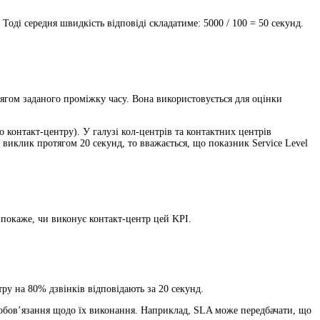
оді середня швидкість відповіді складатиме: 5000 / 100 = 50 секунд.
тягом заданого проміжку часу. Вона використовується для оцінки
 контакт-центру). У галузі кол-центрів та контактних центрів
виклик протягом 20 секунд, то вважається, що показник Service Level
l покаже, чи виконує контакт-центр цей KPI.
ру на 80% дзвінків відповідають за 20 секунд.
 зобов’язання щодо їх виконання. Наприклад, SLA може передбачати, що