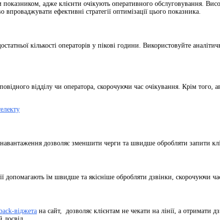
им показником, адже клієнти очікують оперативного обслуговування. Вис
о впроваджувати ефективні стратегії оптимізації цього показника.
статньої кількості операторів у пікові години. Використовуйте аналітичн
ідного відділу чи оператора, скорочуючи час очікування. Крім того, ав
електу
 навантаження дозволяє зменшити черги та швидше обробляти запити кліє
інії допомагають їм швидше та якісніше обробляти дзвінки, скорочуючи ч
lback-віджета
на сайт, дозволяє клієнтам не чекати на лінії, а отримати д
 досвід.