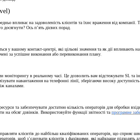
vel)
редньо впливає на задоволеність клієнтів та їхнє враження від компанії.
о досягнути? Ось п’ять дієвих порад.
ься у вашому контакт-центрі, які цільові значення та як дії впливають 
ачені за успішне виконання або перевиконання плану.
и моніторингу в реальному часі. Це дозволить вам відстежувати SL та і
мізувати навантаження на телефонні лінії, зберігаючи високу доступніс
між каналами.
есурси та забезпечувати достатню кількість операторів для обробки вхідн
ти на обсяг дзвінків. Використовуйте функції звітності та
програмне за
правляти клієнтів до найбільш кваліфікованих операторів, що сприяє 
аторів, щоб з’єднувати клієнтів з фахівцями, які найкраще підходять д