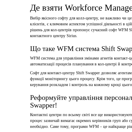
Де взяти Workforce Manage
Вибір якісного софту для колл-центру, не важливо чи ц
клієнтів, є ключовим аспектом успішної діяльності в ці
рішень для кол-центрів пропонує сучасний софт WFM Sh
контактного центру Sirius.
Що таке WFM система Shift Swap
WFM система для управління змінами агнетів контакт-це
автоматизації процесів планування в кол-центрі й контр
Софт для контакт-центру Shift Swapper дозволяє агента
функції моніторингу цього процесу. Крім того, це прог
керування розкладом і контроль на кожному кроці цього
Реформуйте управління персонало
Swapper!
Контактні центри по всьому світі все ще використовуют
процес зазвичай вимагає окремих керівників груп або су
необхідно. Саме тому, програми WFM – це найкраще ріш