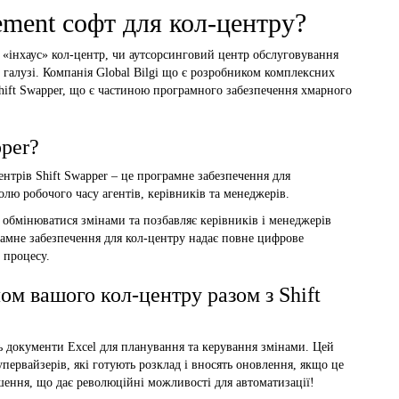
ment софт для кол-центру?
е «інхаус» кол-центр, чи аутсорсинговий центр обслуговування
й галузі. Компанія Global Bilgi що є розробником комплексних
ift Swapper, що є частиною програмного забезпечення хмарного
per?
нтрів Shift Swapper – це програмне забезпечення для
олю робочого часу агентів, керівників та менеджерів.
м обмінюватися змінами та позбавляє керівників і менеджерів
рамне забезпечення для кол-центру надає повне цифрове
 процесу.
м вашого кол-центру разом з Shift
ь документи Excel для планування та керування змінами. Цей
первайзерів, які готують розклад і вносять оновлення, якщо це
ення, що дає революційні можливості для автоматизації!