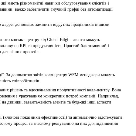
, які мають різноманітні навички обслуговування клієнтів і
тавини, важко забезпечити гнучкий графік без автоматизації
 Swapper допомагає замінити відсутніх працівників іншими
ного контакт-центру від Global Bilgi – агенти можуть
 впливу на KPI та продуктивність. Простий багатомовний і
 для різних проектів.
ації. За допомогою звітів колл-центру WFM менеджери можуть
ність співробітників.
аних рішень та вдосконалення продуктивності колл-центру. Вона
овлення з урахуванням конкретних потреб компанії. Наприклад,
 на дзвінки, завантаженість агентів та будь-які інші аспекти
 (ключові показники ефективності) та автоматично відстежувати
обочому процесі та вчасному реагуванню на них для підвищення