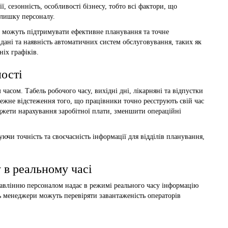
ї, сезонність, особливості бізнесу, тобто всі фактори, що
длишку персоналу.
и можуть підтримувати ефективне планування та точне
дані та наявність автоматичних систем обслуговування, таких як
ніх графіків.
ності
сом. Табель робочого часу, вихідні дні, лікарняні та відпустки
лежне відстеження того, що працівники точно реєструють свій час
джети нарахування заробітної плати, зменшити операційні
чи точність та своєчасність інформації для відділів планування,
 в реальному часі
равлінню персоналом надає в режимі реального часу інформацію
нь менеджери можуть перевіряти завантаженість операторів