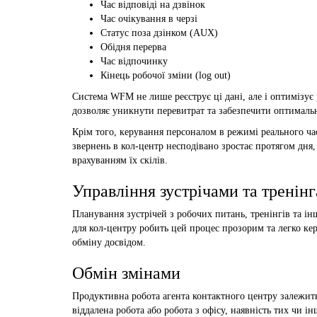
Час відповіді на дзвінок
Час очікування в черзі
Статус поза дзінком (AUX)
Обідня перерва
Час відпочинку
Кінець робочої зміни (log out)
Система WFM не лише реєструє ці дані, але і оптимізує
дозволяє уникнути перевитрат та забезпечити оптималь
Крім того, керування персоналом в режимі реального час
звернень в кол-центр несподівано зростає протягом дня
врахуванням їх скілів.
Управління зустрічами та тренін
Планування зустрічей з робочих питань, тренінгів та ін
для кол-центру робить цей процес прозорим та легко ке
обміну досвідом.
Обмін змінами
Продуктивна робота агента контактного центру залежить
віддалена робота або робота з офісу, наявність тих чи 