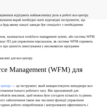
цівників відіграють найважливішу роль в роботі кол-центру.
вування вкрай необхідно мати відповідні інструменти, що
на будь-якому каналі завжди був спеціаліст з необхідними
лом, називається workforce management system, або система WFM.
ирішує ПЗ для управління персоналом, як системи WFM сприяють
 про цінність інвестування у високоякісне програмне
ажливі для кол-центру.
rce Management (WFM) для
-центру
— це інструмент, який використовують менеджери кол-
дстеження їхнього робочого часу. Він призначений для
обсягів викликів, щоб можна було узгодити кількість та рівень
го забезпечення також має численні функції управління
години роботи співробітників і контролювати ефективність і