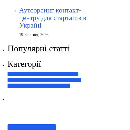
Аутсорсинг контакт-
центру для стартапів в
Україні
19 Березня, 2026
Популярні статті
Категорії
Дайджест від Global Bilgi
12
Клієнтський
досвід
71
Наш досвід
31
Технології контакт-
центру
67
Управління персоналом
19
Наші послуги
Аутсорсинг контакт-центру та
цифрові рішення
Замовити консультацію