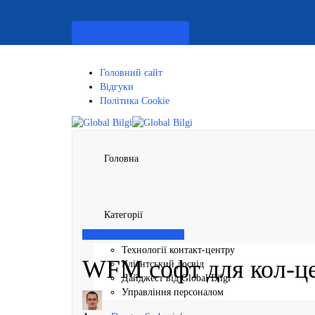
Замовити консультацію
Головний сайт
Відгуки
Політика Cookie
Головна
Категорії
Управління персоналом
Технології контакт-центру
WFM софт для кол-це
Клієнтський досвід
Дайджест від Global Bilgi
Управління персоналом