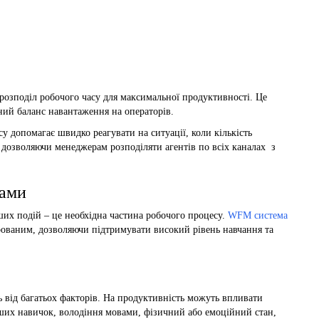
 розподіл робочого часу для максимальної продуктивності. Це
ний баланс навантаження на операторів.
у допомагає швидко реагувати на ситуації, коли кількість
, дозволяючи менеджерам розподіляти агентів по всіх каналах з
гами
ших подій – це необхідна частина робочого процесу.
WFM система
рованим, дозволяючи підтримувати високий рівень навчання та
 від багатьох факторів. На продуктивність можуть впливати
інших навичок, володіння мовами, фізичний або емоційний стан,