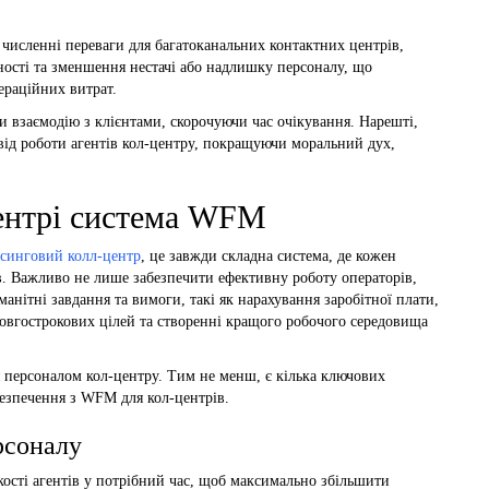
исленні переваги для багатоканальних контактних центрів,
ності та зменшення нестачі або надлишку персоналу, що
ераційних витрат.
взаємодію з клієнтами, скорочуючи час очікування. Нарешті,
від роботи агентів кол-центру, покращуючи моральний дух,
центрі система WFM
рсинговий колл-центр
, це завжди складна система, де кожен
ів. Важливо не лише забезпечити ефективну роботу операторів,
анітні завдання та вимоги, такі як нарахування заробітної плати,
довгострокових цілей та створенні кращого робочого середовища
я персоналом кол-центру. Тим не менш, є кілька ключових
безпечення з WFM для кол-центрів.
рсоналу
ькості агентів у потрібний час, щоб максимально збільшити