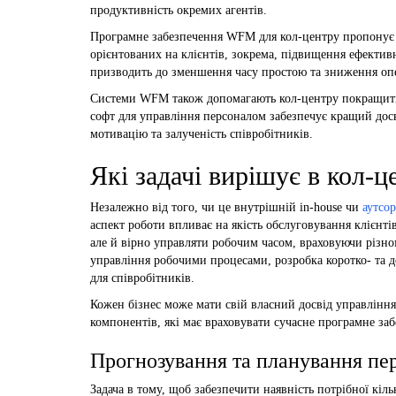
продуктивність окремих агентів.
Програмне забезпечення WFM для кол-центру пропонує ч
орієнтованих на клієнтів, зокрема, підвищення ефектив
призводить до зменшення часу простою та зниження оп
Системи WFM також допомагають кол-центру покращити 
софт для управління персоналом забезпечує кращий дос
мотивацію та залученість співробітників.
Які задачі вирішує в кол-
Незалежно від того, чи це внутрішній in-house чи
аутсо
аспект роботи впливає на якість обслуговування клієнт
але й вірно управляти робочим часом, враховуючи різном
управління робочими процесами, розробка коротко- та 
для співробітників.
Кожен бізнес може мати свій власний досвід управлінн
компонентів, які має враховувати сучасне програмне за
Прогнозування та планування пе
Задача в тому, щоб забезпечити наявність потрібної кіл