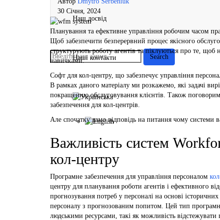
Автор
Dmytro Serbeniuk
30 Січня, 2024
Наш досвід
Планування та ефективне управління робочим часом пра
Щоб забезпечити безперервний процес якісного обслуго
структурують роботу агентів та піклуються про те, щоб 
Наші контакти
навичками.
Софт для кол-центру, що забезпечує управління персона
В рамках даного матеріалу ми розкажемо, які задачі в
покращенню обслуговування клієнтів. Також поговоримо
забезпечення для кол-центрів.
Але спочатку дамо відповідь на питання чому системи в
Важливість систем Workfo
кол-центру
Програмне забезпечення для управління персоналом
кол
центру для планування роботи агентів і ефективного ві
прогнозування потреб у персоналі на основі історичних 
персоналу з прогнозованим попитом. Цей тип програмно
людськими ресурсами, такі як можливість відстежувати 