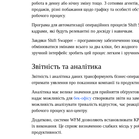
робота в денну або нічну зміну тощо. З сотнями агентів
продажів, різні побажання щодо графіку та особисті обс
робочого процесу.
Програма для автоматизації операційних процесів Shift
кадрами, які будуть релевантні по досвіду і навичкам.
Завдяки Shift Swapper – програмному забезпеченню хмар
обмінюватися змінами всього за два кліки, без жодного
зручний інтерфейс зробить цей процес легким і зручним
Звітність та аналітика
Звітність і аналітика даних трансформують бізнес-опер
отримати уявлення про показники компанії та продуктив
Аналітика має велике значення для прийняття обґрунтов
надає можливість для
бек-офісу
створювати звіти на зам
можливість аналізувати тривалість відпусток, час реакції
робочого процесу кол-центру.
Додатково, системи WFM дозволяють встановлювати KPI
їх виконання. Це сприяє визначенню слабких місць у р
продуктивності.