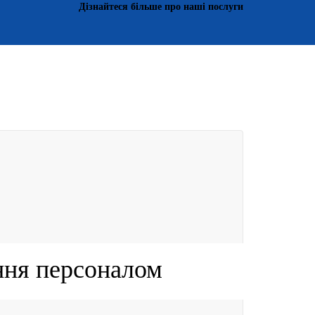
Дізнайтеся більше про наші послуги
ння персоналом