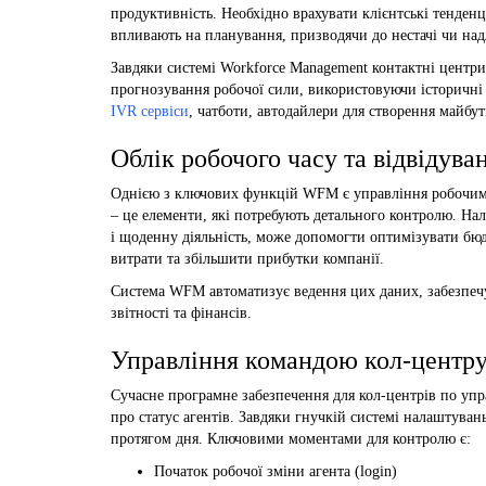
продуктивність. Необхідно врахувати клієнтські тенденці
впливають на планування, призводячи до нестачі чи на
Завдяки системі Workforce Management контактні центр
прогнозування робочої сили, використовуючи історичні 
IVR сервіси
, чатботи, автодайлери для створення майбут
Облік робочого часу та відвідува
Однією з ключових функцій WFM є управління робочим ча
– це елементи, які потребують детального контролю. На
і щоденну діяльність, може допомогти оптимізувати бю
витрати та збільшити прибутки компанії.
Система WFM автоматизує ведення цих даних, забезпечую
звітності та фінансів.
Управління командою кол-центру
Сучасне програмне забезпечення для кол-центрів по уп
про статус агентів. Завдяки гнучкій системі налаштува
протягом дня. Ключовими моментами для контролю є:
Початок робочої зміни агента (login)