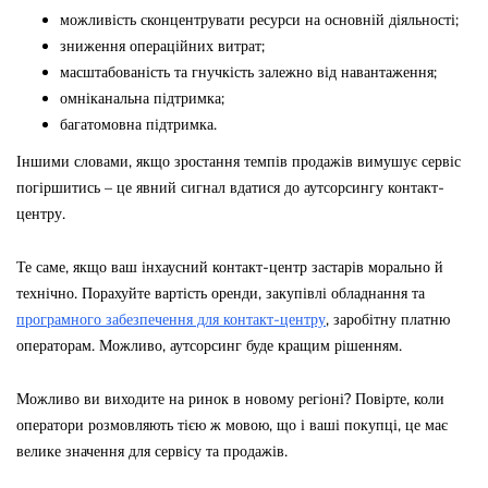
можливість сконцентрувати ресурси на основній діяльності;
зниження операційних витрат;
масштабованість та гнучкість залежно від навантаження;
омніканальна підтримка;
багатомовна підтримка.
Іншими словами, якщо зростання темпів продажів вимушує сервіс
погіршитись – це явний сигнал вдатися до аутсорсингу контакт-
центру.
Те саме, якщо ваш інхаусний контакт-центр застарів морально й
технічно. Порахуйте вартість оренди, закупівлі обладнання та
програмного забезпечення для контакт-центру
, заробітну платню
операторам. Можливо, аутсорсинг буде кращим рішенням.
Можливо ви виходите на ринок в новому регіоні? Повірте, коли
оператори розмовляють тією ж мовою, що і ваші покупці, це має
велике значення для сервісу та продажів.