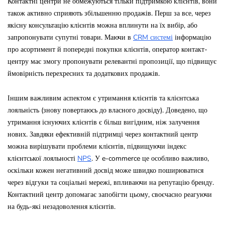
Контактні центри не обмежуються тільки підтримкою клієнтів, вони
також активно сприяють збільшенню продажів. Перш за все, через
якісну консультацію клієнтів можна вплинути на їх вибір, або
запропонувати супутні товари. Маючи в
CRM системі
інформацію
про асортимент й попередні покупки клієнтів, оператор контакт-
центру має змогу пропонувати релевантні пропозиції, що підвищує
ймовірність перехресних та додаткових продажів.
Іншим важливим аспектом є утримання клієнтів та клієнтська
лояльність (знову повертаюсь до власного досвіду). Доведено, що
утримання існуючих клієнтів є більш вигідним, ніж залучення
нових. Завдяки ефективній підтримці через контактний центр
можна вирішувати проблеми клієнтів, підвищуючи індекс
клієнтської лояльності
NPS
. У e-commerce це особливо важливо,
оскільки кожен негативний досвід може швидко поширюватися
через відгуки та соціальні мережі, впливаючи на репутацію бренду.
Контактний центр допомагає запобігти цьому, своєчасно реагуючи
на будь-які незадоволення клієнтів.