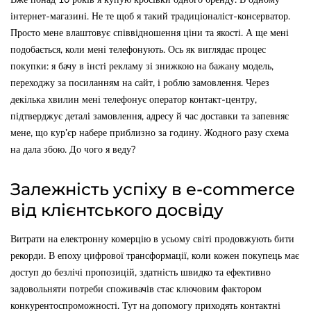
інтернет-магазині. Не те щоб я такий традиціоналіст-консерватор.
Просто мене влаштовує співвідношення ціни та якості. А ще мені
подобається, коли мені телефонують. Ось як виглядає процес
покупки: я бачу в інсті рекламу зі знижкою на бажану модель,
переходжу за посиланням на сайт, і роблю замовлення. Через
декілька хвилин мені телефонує оператор контакт-центру,
підтверджує деталі замовлення, адресу й час доставки та запевняє
мене, що кур’єр набере приблизно за годину. Жодного разу схема
на дала збою. До чого я веду?
Залежність успіху в e-commerce
від клієнтського досвіду
Витрати на електронну комерцію в усьому світі продовжують бити
рекорди. В епоху цифрової трансформації, коли кожен покупець має
доступ до безлічі пропозицій, здатність швидко та ефективно
задовольняти потреби споживачів стає ключовим фактором
конкурентоспроможності. Тут на допомогу приходять контактні