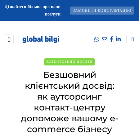
Дізнайтеся більше про наші
ЗАМОВИТИ КОНСУЛЬТАЦІЮ
послуги
КЛІЄНТСЬКИЙ ДОСВІД
Безшовний
клієнтський досвід:
як аутсорсинг
контакт-центру
допоможе вашому e-
commerce бізнесу