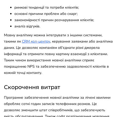
ринкові тенденції та потреби клієнтів;
основні причини проблем або скарг;
закономірності причин розчарування клієнтів;
аналіз відгуків.
Мовну аналітику можна інтегрувати з іншими системами,
такими як
CRM кол-центру
, керування заявками або аналітика
даних. Це дозволяє компаніям об’єднати різні джерела
інформації та отримати повну картину взаємодії з клієнтами.
Таким чином використання мовної аналітики сприяє
покращенню NPS та забезпеченню задоволеності клієнтів в
кожній точці контакту.
Скорочення витрат
Програмне забезпечення мовної аналітики за лічені хвилини
обробляє сотні годин записів телефонних розмов. Це
дозволяє зменшити штат співробітників, що забезпечують
якість обслуговування. Також софт розпізнавання мовлення