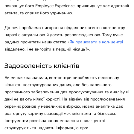
покращує його Employee Experience, пришвидшує час адаптації
агента, та сприяє його утриманню.
До речі, проблема вигорання віддалених агентів кол-центру
наразі є актуальною й досить розповсюдженою. Тому дуже
радимо прочитати нашу статтю «
Як працювати в кол-центрі
віддалено, і не вигоріти в перший місяць?».
Задоволеність клієнтів
Як ми вже зазначили, кол-центри виробляють величезну
кількість неструктурованих даних, але без належного
програмного забезпечення для прослуховування та аналізу ці
дані не дають ніякої користі. На відміну від прослуховування
окремих розмов у невеликих вибірках, мовна аналітика дає
розгорнуту картину взаємодії між клієнтами та бізнесом.
Інструменти розпізнавання мовлення в кол-центрі
структурують та надають інформацію про: