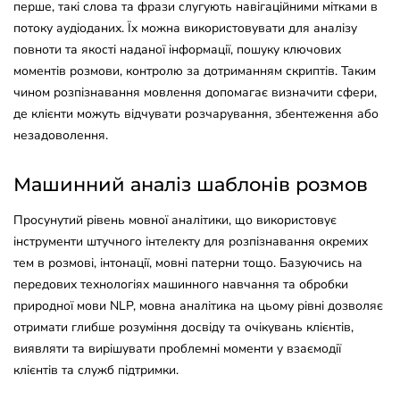
перше, такі слова та фрази слугують навігаційними мітками в
потоку аудіоданих. Їх можна використовувати для аналізу
повноти та якості наданої інформації, пошуку ключових
моментів розмови, контролю за дотриманням скриптів. Таким
чином розпізнавання мовлення допомагає визначити сфери,
де клієнти можуть відчувати розчарування, збентеження або
незадоволення.
Машинний аналіз шаблонів розмов
Просунутий рівень мовної аналітики, що використовує
інструменти штучного інтелекту для розпізнавання окремих
тем в розмові, інтонації, мовні патерни тощо. Базуючись на
передових технологіях машинного навчання та обробки
природної мови NLP, мовна аналітика на цьому рівні дозволяє
отримати глибше розуміння досвіду та очікувань клієнтів,
виявляти та вирішувати проблемні моменти у взаємодії
клієнтів та служб підтримки.