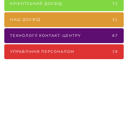
КЛІЄНТСЬКИЙ ДОСВІД
71
НАШ ДОСВІД
31
ТЕХНОЛОГІЇ КОНТАКТ-ЦЕНТРУ
67
УПРАВЛІННЯ ПЕРСОНАЛОМ
19
Наші послуги
Аутсорсинг контакт-центру та