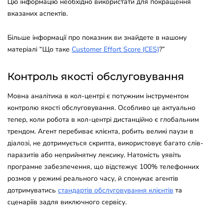
Цю інформацію необхідно використати для покращення
вказаних аспектів.
Більше інформації про показник ви знайдете в нашому
матеріалі “Що таке
Customer Effort Score (CES)
?”
Контроль якості обслуговування
Мовна аналітика в кол-центрі є потужним інструментом
контролю якості обслуговування. Особливо це актуально
тепер, коли робота в кол-центрі дистанційно є глобальним
трендом. Агент перебиває клієнта, робить великі паузи в
діалозі, не дотримується скрипта, використовує багато слів-
паразитів або неприйнятну лексику. Натомість уявіть
програмне забезпечення, що відстежує 100% телефонних
розмов у режимі реального часу, й спонукає агентів
дотримуватись
стандартів обслуговування клієнтів
та
сценаріїв задля виключного сервісу.