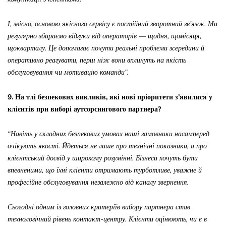
І, звісно, основою якісного сервісу є постійний зворотний зв’язок. Ми
регулярно збираємо відгуки від операторів — щодня, щомісяця,
щокварталу. Це допомагає почути реальні проблеми зсередини й
оперативно реагувати, перш ніж вони вплинуть на якість
обслуговування чи мотивацію команди”.
9. На тлі безпекових викликів, які нові пріоритети з’явилися у
клієнтів при виборі аутсорсингового партнера?
“Навіть у складних безпекових умовах наші замовники насамперед
очікують якості. Йдеться не лише про технічні показники, а про
клієнтський досвід у широкому розумінні. Бізнеси хочуть бути
впевненими, що їхні клієнти отримають турботливе, уважне й
професійне обслуговування незалежно від каналу звернення.
Сьогодні одним із головних критеріїв вибору партнера став
технологічний рівень контакт-центру. Клієнти оцінюють, чи є в