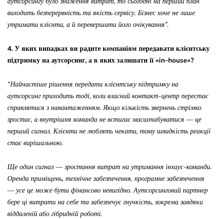
аутсорсингу було зниження витрат, то сьогодні на перший план
виходить безперервність та якість сервісу. Бізнес хоче не лише
утримати клієнта, а й перевершити його очікування
”
.
4. У яких випадках ви радите компаніям передавати клієнтську
підтримку на аутсорсинг, а в яких залишати її «
in
–
house
»?
“
Найчастіше рішення передати клієнтську підтримку на
аутсорсинг приходить тоді, коли власний контакт-центр перестає
справлятися з навантаженням. Якщо кількість звернень стрімко
зростає, а внутрішня команда не встигає масштабуватися — це
перший сигнал. Клієнти не люблять чекати, тому швидкість реакції
стає вирішальною.
Ще один сигнал — зростання витрат на утримання інхаус-команди.
Оренда приміщень, технічне забезпечення, програмне забезпечення
— усе це може бути фінансово невигідно. Аутсорсинговий партнер
бере ці витрати на себе та забезпечує гнучкість, зокрема завдяки
віддаленій або гібридній роботі.