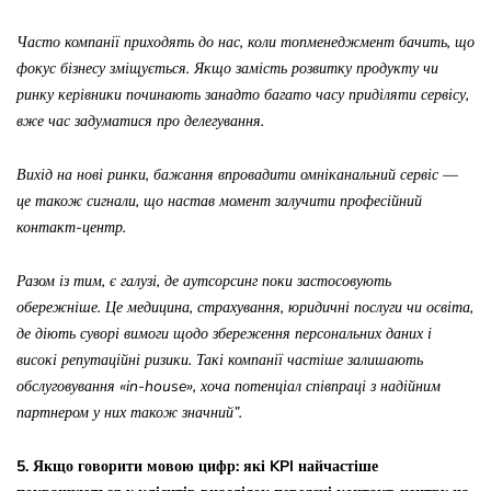
Часто компанії приходять до нас, коли топменеджмент бачить, що
фокус бізнесу зміщується. Якщо замість розвитку продукту чи
ринку керівники починають занадто багато часу приділяти сервісу,
вже час з
адуматися про делегування.
Вихід на нові ринки, бажання впровадити омніканальний сервіс
—
це також сигнали, що настав момент залучити професійний
контакт-центр.
Разом із тим, є галузі, де аутсорсинг поки застосовують
обережніше. Це медицина, страхування, юридичні послуги чи освіта,
де діють суворі вимоги щодо збереження персональних даних і
високі репутаційні ризики. Такі компанії частіше залишають
обслуговування «in-house», хоча потенціал співпраці з надійним
партнером у них також значний
”
.
5. Якщо говорити мовою цифр: які KPI найчастіше