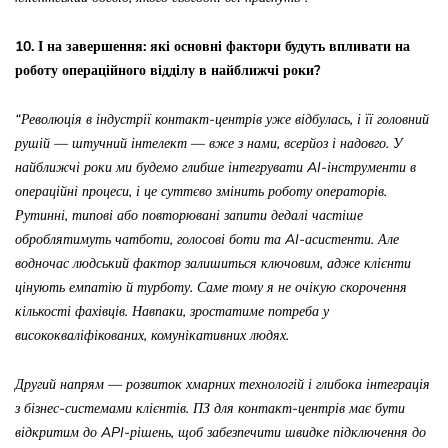
10.
І на завершення: які основні фактори будуть впливати на
роботу операційного відділу в найближчі роки?
“Революція в індустрії контакт-центрів уже відбулась, і її головний
рушій — штучний інтелект — вже з нами, всерйоз і надовго. У
найближчі роки ми будемо глибше інтегрувати AI-інструменти в
операційні процеси, і це суттєво змінить роботу операторів.
Рутинні, типові або повторювані запити дедалі частіше
оброблятимуть чатботи, голосові боти та AI-асистенти. Але
водночас людський фактор залишиться ключовим, адже клієнти
цінують емпатію й турботу. Саме тому я не очікую скорочення
кількості фахівців. Навпаки, зростатиме потреба у
висококваліфікованих, комунікативних людях.
Другий напрям — розвиток хмарних технологій і глибока інтеграція
з бізнес-системами клієнтів. ПЗ для контакт-центрів має бути
відкритим до API-рішень, щоб забезпечити швидке підключення до