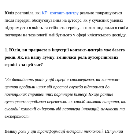
Юлія розповіла, які
KPI контакт-центру
реально покращуються
після передачі обслуговування на аутсорс, як у сучасних умовах
підтримується якість та стійкість сервісу, а також поділилася своїм
поглядом на технології майбутнього у сфері клієнтського досвіду.
1. Юлія, ви працюєте в індустрії контакт-центрів уже багато
років. Як, на вашу думку, змінилася роль аутсорсингових
сервісів за цей час?
“За дванадцять років у цій сфері я спостерігала, як контакт-
центри пройшли шлях від простої служби підтримки до
повноцінних стратегічних партнерів бізнесу. Якщо раніше
аутсорсинг сприймали переважно як спосіб знизити витрати, то
сьогодні компанії очікують від партнера інновацій, гнучкості та
експертності.
Велику роль у цій трансформації відіграли технології. Штучний