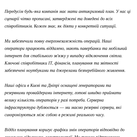
Передусім будь-яка компанія має мати антикризовий план. У нас ці
сценарії чітко прописані, затверджені та доведені до всіх
співробітників. Кожен знає, як діяти у конкретній ситуації.
Ми забезпечили повну енергонезалежність операцій. Наші
оператори працюють віддалено, мають павербанки та мобільний
інтернет для стабільного зв’язку у випадку відключення світла.
Ключові співробітники ІТ, фінансів, планування та звітності
забезпечені ноутбуками та джерелами безперебійного живлення.
Наші офіси в Києві та Дніпрі оснащені генераторами та
резервними провайдерами інтернету, готові швидко приймати
велику кількість операторів у разі потреби. Серверна
інфраструктура дублюється — ми маємо резервні сервери, які
синхронізуються між собою в режимі реального часу.
Відділ планування коригує графіки змін операторів відповідно до