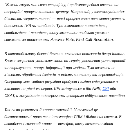
“
Кожна галузь має свою специфіку, і це безпосередньо впливає на
операційні процеси контакт-центру. Наприклад, у телекомунікаціях
більшість звернень типові — т
акі процеси легко автоматизувати за
допомогою IVR чи чатботів. Тут ключовими є швидкість,
стабільність і точність, тому замовники особливо уважно
стежать за показниками Answer Rate, First Call Resolution.
В автомобільному бізнесі бачення ключових показників дещо інакше
.
Кожне звернення унікальне
:
запис на сервіс, уточнення умов гарантії
чи страхування, пошук інформації про модель. Тут важлива не
кількість оброблених дзвінків, а якість контакту та персоналізація.
Оператор має глибоко розуміти продукт і вміти спілкуватися з
клієнтом на рівні експерта. KPI зміщується
в бік NPS,
CSI
або
CSAT, а комунікація з дилерськими центрами відбувається постійно.
Так само різняться й канали взаємодії. У телекомі це
багатоканальні проєкти з інтеграцією CRM і білінгових систем. В
автобізнесі головний канал — телефон, тому важливо вміння