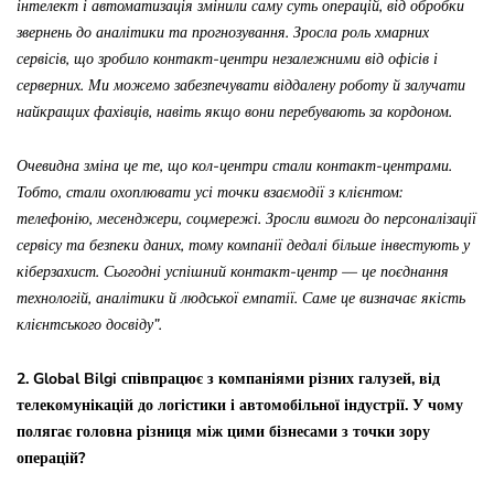
інтелект і автоматизація змінили саму суть операцій, від обробки
звернень до аналітики та прогнозування. Зросла роль хмарних
сервісів, що зробило контакт-центри незалежними від офісів і
серверних. Ми можемо забезпечувати віддалену роботу й залучати
найкращих фахівців, навіть якщо вони перебувають за кордоном.
Очевидна зміна це те, що кол-центри стали контакт-центрами.
Тобто, стали охоплювати усі точки взаємодії з клієнтом:
телефонію, месенджери, соцмережі. Зросли вимоги до персоналізації
сервісу та безпеки даних, тому компанії дедалі більше інвестують у
кіберзахист. Сьогодні успішний контакт-центр — це поєднання
технологій, аналітики й людської емпатії. Саме це визначає якість
клієнтського досвіду”.
2. Global Bilgi співпрацює з компаніями різних галузей, від
телекомунікацій до логістики і автомобільної індустрії. У чому
полягає головна різниця між цими бізнесами з точки зору
операцій?