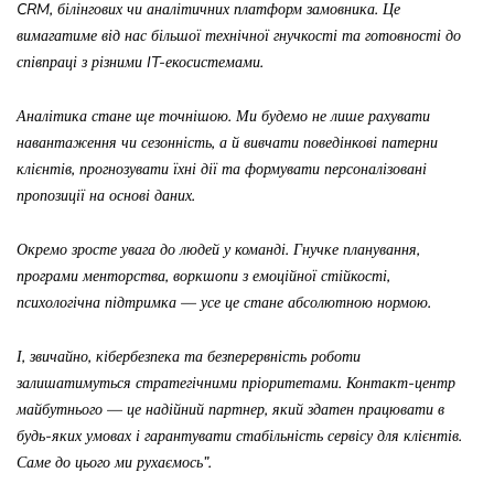
CRM, білінгових чи аналітичних платформ замовника. Це
вимагатиме від нас більшої технічної гнучкості та готовності до
співпраці з різними IT-екосистемами.
Аналітика стане ще точнішою. Ми будемо не лише рахувати
навантаження чи сезонність, а й вивчати поведінкові патерни
клієнтів, прогнозувати їхні дії та формувати персоналізовані
пропозиції на основі даних.
Окремо зросте увага до людей у команді. Гнучке планування,
програми менторства, воркшопи з емоційної стійкості,
психологічна підтримка — усе це стане абсолютною нормою.
І, звичайно, кібербезпека та безперервність роботи
залишатимуться стратегічними пріоритетами. Контакт-центр
майбутнього — це надійний партнер, який здатен працювати в
будь-яких умовах і гарантувати стабільність сервісу для клієнтів.
Саме до цього ми рухаємось”.