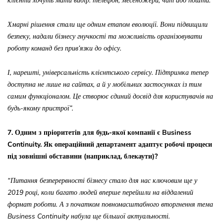
клієнти хочуть мати вибір: телефон, месенджери, чат або пошта.
Хмарні рішення стали ще одним етапом еволюції. Вони підвищили
безпеку, надали бізнесу гнучкості та можливість організовувати
роботу команд без прив’язки до офісу.
І, нарешті, універсальність клієнтського сервісу. Підтримка тепер
доступна не лише на сайтах, а й у мобільних застосунках із тим
самим функціоналом. Це створює єдиний досвід для користувачів на
будь-якому пристрої”.
7. Одним з пріоритетів для будь-якої компанії є Business
Continuity. Як операційний департамент адаптує робочі процеси
під зовнішні обставини (наприклад, блекаути)?
“Питання безперервності бізнесу стало для нас ключовим ще у
2019 році, коли багато людей вперше перейшли на віддалений
формат роботи. А з початком повномасштабного вторгнення тема
Business Continuity набула ще більшої актуальності.