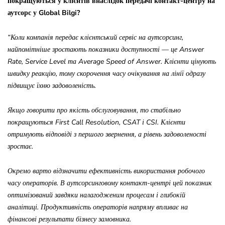
покращуються у клієнтів внаслідок передачі контакт-центру на
аутсорс у Global Bilgi?
“Коли компанія передає клієнтський сервіс на аутсорсинг,
найпомітніше зростають показники доступності — це Answer
Rate, Service Level та Average Speed of Answer.
Клієнти цінують
швидку реакцію, тому скорочення часу очікування на лінії одразу
підвищує їхню задоволеність.
Якщо говорити про якість обслуговування, то стабільно
покращуються First Call Resolution, CSAT і CSI. Клієнти
отримують відповіді з першого звернення, а рівень задоволеності
зростає.
Окремо варто відзначити ефективність використання робочого
часу операторів. В аутсорсинговому контакт-центрі цей показник
оптимізований завдяки налагодженим процесам і глибокій
аналітиці. Продуктивність операторів напряму впливає на
фінансові результати бізнесу замовника.