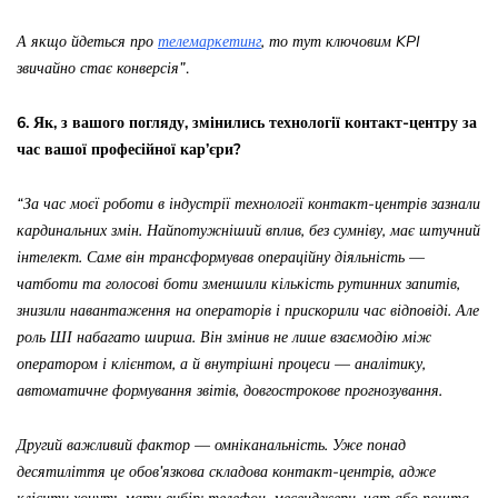
А якщо йдеться про
телемаркетинг
, то тут ключовим KPI
звичайно стає конверсія”
.
6. Як, з вашого погляду, змінились технології контакт-центру за
час вашої професійної кар’єри?
“За час моєї роботи в індустрії технології контакт-центрів зазнали
кардинальних змін. Найпотужніший вплив, без сумніву, має штучний
інтелект. Саме він трансформував операційну діяльність —
чатботи та голосові боти зменшили кількість рутинних запитів,
знизили навантаження на операторів і прискорили час відповіді.
Але
роль ШІ набагато ширша. Він змінив не лише взаємодію між
оператором і клієнтом, а й внутрішні процеси — аналітику,
автоматичне формування звітів, довгострокове прогнозування.
Другий важливий фактор — омніканальність. Уже понад
десятиліття це обов’язкова складова контакт-центрів, адже