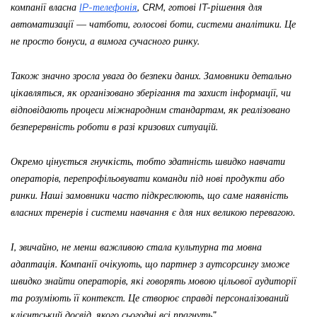
компанії власна
IP-телефонія
, CRM, готові IT-рішення для
автоматизації — чатботи, голосові боти, системи аналітики. Це
не просто бонуси, а вимога сучасного ринку.
Також значно зросла увага до безпеки даних. Замовники детально
цікавляться, як організовано зберігання та захист інформації, чи
відповідають процеси міжнародним стандартам, як реалізовано
безперервність роботи в разі кризових ситуацій.
Окремо цінується гнучкість, тобто здатність швидко навчати
операторів, перепрофільовувати команди під нові продукти або
ринки. Наші замовники часто підкреслюють, що саме наявність
власних тренерів і системи навчання є для них великою перевагою.
І, звичайно, не менш важливою стала культурна та мовна
адаптація. Компанії очікують, що партнер з аутсорсингу зможе
швидко знайти операторів, які говорять мовою цільової аудиторії
та розуміють її контекст. Це створює справді персоналізований
клієнтський досвід, якого сьогодні всі прагнуть”.