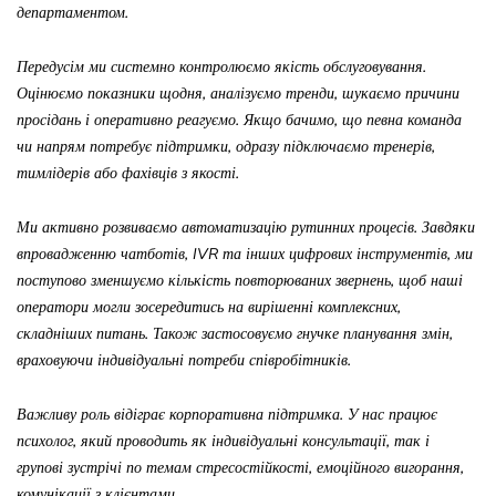
департаментом.
Передусім ми системно контролюємо якість обслуговування.
Оцінюємо показники щодня, аналізуємо тренди, шукаємо причини
просідань і оперативно реагуємо. Якщо бачимо, що певна команда
чи напрям потребує підтримки, одразу підключаємо тренерів,
тимлідерів або фахівців з якості.
Ми активно розвиваємо автоматизацію рутинних процесів. Завдяки
впровадженню чатботів, IVR та інших цифрових інструментів, ми
поступово зменшуємо кількість повторюваних звернень, щоб наші
оператори могли зосередитись на вирішенні комплексних,
складніших питань.
Також застосовуємо гнучке планування змін,
враховуючи індивідуальні потреби співробітників.
Важливу роль відіграє корпоративна підтримка. У нас працює
психолог, який проводить як індивідуальні консультації, так і
групові зустрічі по темам
стресостійкості, емоційного вигорання,
комунікації з клієнтами.