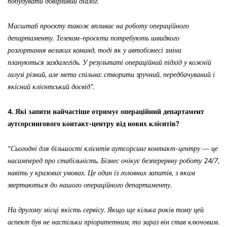
побудувати довірливий діалог.
Масштаб проєкту також впливає на роботу операційного
департаменту. Телеком-проєкти потребують швидкого
розгортання великих команд, тоді як у автобізнесі зміни
плануються заздалегідь. У результаті операційний підхід у кожній
галузі різний, але мета спільна: створити зручний, передбачуваний і
якісний клієнтський досвід”.
4. Які запити найчастіше отримує операційний департамент
аутсорсингового контакт-центру від нових клієнтів?
“
Сьогодні для більшості клієнтів аутсорсинг контакт-центру — це
насамперед про стабільність. Бізнес очікує безперервну роботу 24/7,
навіть у кризових умовах. Це один із головних запитів, з яким
звертаються до нашого операційного департаменту.
На другому місці якість сервісу. Якщо ще кілька років тому цей
аспект був не настільки пріоритетним, то зараз він став ключовим.