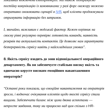
локальних відключень електроенергії. Ми також підтримуємо
постійну комунікацію із замовниками: у разі форс-мажору можемо
оперативно оновлювати сценарії в
IVR
, щоб
клієнти продовжували
отримувати інформацію без затримок.
І, звичайно, важливим є людський фактор. Кожен керівник на
своєму рівні регулярно перевіряє готовність команди, наявність
резервів та актуальність контактів. Це дозволяє нам гарантувати
безперервність сервісу навіть у найскладніших умовах”
.
8. Якість сервісу входить до зони відповідальності операційного
департаменту. Як ви забезпечуєте стабільно високу якість та
одночасно керуєте високим емоційним навантаженням
операторів?
“Останні роки показали, що емоційне навантаження на операторів
зросло, і водночас очікування клієнтів щодо якості сервісу стали
вищими. Забезпечити баланс між цими двома аспектами —
непросте завдання, тому ми працюємо над цим спільно з HR-