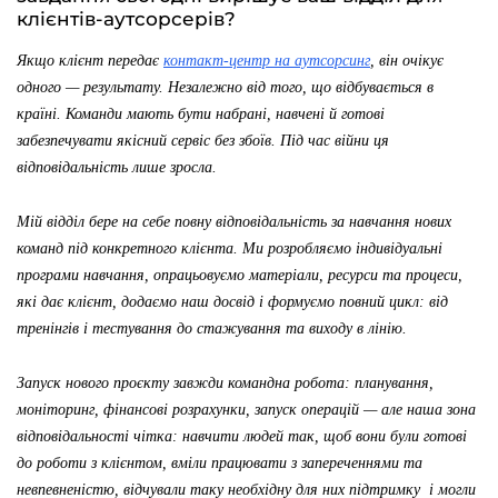
клієнтів-аутсорсерів?
Якщо клієнт передає
контакт-центр на аутсорсинг
, він очікує
одного — результату. Незалежно від того, що відбувається в
країні. Команди мають бути набрані, навчені й готові
забезпечувати якісний сервіс без збоїв. Під час війни ця
відповідальність лише зросла.
Мій відділ бере на себе повну відповідальність за навчання нових
команд під конкретного клієнта. Ми розробляємо індивідуальні
програми навчання, опрацьовуємо матеріали, ресурси та процеси,
які дає клієнт, додаємо наш досвід і формуємо повний цикл: від
тренінгів і тестування до стажування та виходу в лінію.
Запуск нового проєкту завжди командна робота: планування,
моніторинг, фінансові розрахунки, запуск операцій — але наша зона
відповідальності чітка: навчити людей так, щоб вони були готові
до роботи з клієнтом, вміли працювати з запереченнями та
невпевненістю, відчували таку необхідну для них підтримку і могли