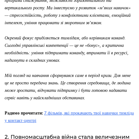
програми стажування, можливості горизонтального та
вертикального росту. Ми інвестуємо у розвиток «м’яких навичок»
— стресостійкість, роботу з конфліктними клієнтами, емоційний
інтелект, уміння працювати зі зворотним зв’язком.
Окремий фокус приділяється тимлідам, або керівникам команд.
Сьогодні управлінські компетенції — це не «бонус», а критична
необхідність: уміння підтримати команду, втримати її в ресурсі,
надихнути в складних умовах.
Мій погляд на навчання сформувався саме в період кризи. Для мене
це не просто передача знань. Це створення середовища, де людина
може зростати, відчувати підтримку і бути готовою надавати
сервіс навіть у найскладніших обставинах.
Радимо прочитати:
7 фільмів, які прокачають твої навички тимліда
у контакт-центрі
2. Повномасштабна війна стала величезним