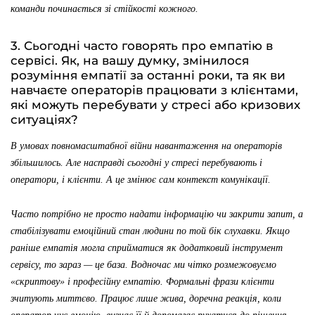
команди починається зі стійкості кожного.
3. Сьогодні часто говорять про емпатію в
сервісі. Як, на вашу думку, змінилося
розуміння емпатії за останні роки, та як ви
навчаєте операторів працювати з клієнтами,
які можуть перебувати у стресі або кризових
ситуаціях?
В умовах повномасштабної війни навантаження на операторів
збільшилось. Але насправді сьогодні у стресі перебувають і
оператори, і клієнти. А це змінює сам контекст комунікації.
Часто потрібно не просто надати інформацію чи закрити запит, а
стабілізувати емоційний стан людини по той бік слухавки. Якщо
раніше емпатія могла сприйматися як додатковий інструмент
сервісу, то зараз — це база. Водночас ми чітко розмежовуємо
«скриптову» і професійну емпатію. Формальні фрази клієнти
зчитують миттєво. Працює лише жива, доречна реакція, коли