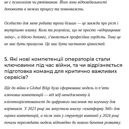
не є психологом чи рятівником. Його зона відповідальності
допомогти в межах процесу та повноважень.
Особисто для мене робити трохи більше — це завжди про ріст і
внутрішню планку. Коли ти розумієш, що не просто «відпрацював
зміну», а дійсно допоміг, з’являється професійна гордість. Тому це
не має бути примусом. Це має бути частиною цінностей.
5. Які нові компетенції операторів стали
ключовими під час війни, та чи відрізняється
підготовка команд для критично важливих
сервісів?
Ще до війни в Global Bilgi була сформована модель із п’яти
ключових компетенцій — від self-менеджменту й
клієнтоорієнтованості до цифрового мислення та коучингу для
керівників. У 2023 році ми запустили власну «платформу 360» для
оцінки компетенцій, а після змін у структурі компанії у 2024 році
почали переглядати модель відповідно до нового бачення розвитку.