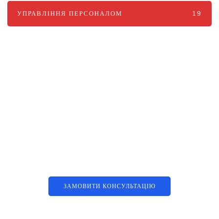
УПРАВЛІННЯ ПЕРСОНАЛОМ
19
Наші послуги
Аутсорсинг контакт-центру та
цифрові рішення
ЗАМОВИТИ КОНСУЛЬТАЦІЮ