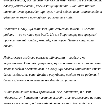
електроенергія, достатньо потужний комп’ютер. Не всі кандидати
одразу усвідомлюють, наскільки це критично. Іноді вже під час
навчання стає зрозуміло, що через часті відключення світла людина
фізично не зможе повноцінно працювати в лінії.
Водночас я бачу, що змінилася цінність стабільності. Сьогодні
робота — це не лише про дохід. Це ще й про опору, про зрозумілі
процеси, чіткий графік, команду, яка поруч. Навіть якщо вона
онлайн.
Людям зараз особливо важлива підтримка — людська чи
неформальна. Емпатія, розуміння, що за показниками стоять живі
люди зі своїми обставинами. І я бачу, що багато кандидатів стали
більш свідомими: вони чіткіше розуміють, навіщо їм ця робота, і
більше цінують можливість професійного розвитку.
Війна зробила нас більш вразливими. Але, одночасно, й більш
«дорослими». І система навчання сьогодні має враховувати не лише
знання та навички, а й емоційний стан людини. Бо стійкість