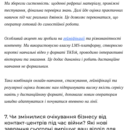
Ми зберегли системність: щоденні рефреші матеріалу, проміжні
тестування, фінальна перевірка знань. Далі йде оцінка практичних
навичок під час реальних дзвінків. Це дозволяє переконатися, що
оператор готовий до самостійної роботи.
Особливий акцент ми зробили на
гейміфікації
та різноманітності
контенту
.
Ми використовуємо власну LMS-платформу, створюємо
короткі навчальні відео у форматі TikTok, проводимо інтерактивні
вікторини та змагання. Це додає динаміки і робить дистанційне
навчання не формальним.
Така комбінація онлайн-навчання, стажування, гейміфікації та
регулярної оцінки дозволяє нам підтримувати високу якість сервісу
навіть у дистанційному форматі, допомагає новим операторам
швидко адаптуватися і почуватися впевнено на лінії.
7. Чи змінилися очікування бізнесу від
контакт-центрів під час війни? Які нові
завдання сьогодні вирішує ваш відділ для