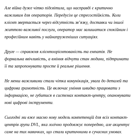
Але війна дуже чітко підсвітила, що насправді є критично
важливим для операторів. Передусім це стресостійкість. Коли
клієнт звертається через відсутність зв’язку, доставки чи іншої
життєво важливої послуги, оператор має залишатися спокійним і
професійним навіть у найнапруженіших ситуаціях.
Друге — справжня клієнтоорієнтованість та емпатія. Не
формальна ввічливість, а вміння відчути стан людини, підтримати
її та запропонувати просте й реальне рішення.
Не менш важливими стали чітка комунікація, увага до деталей та
цифрова грамотність. Це включає уміння швидко працювати з
інформацією, не губитися в системах контакт-центру, опановувати
нові цифрові інструменти.
Сьогодні ми вже маємо нову модель компетенцій для всіх контакт-
центрів групи DVL, яка логічно продовжує попередню, але акцентує
саме на тих навичках, що стали критичними в сучасних умовах.