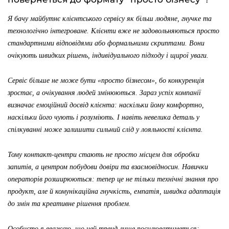
Я бачу майбутнє клієнтського сервісу як більш людяне, гнучке та
технологічно інтегроване. Клієнти вже не задовольняються просто
стандартними відповідями або формальними скриптами. Вони
очікують швидких рішень, індивідуального підходу і щирої уваги.
Сервіс більше не може бути «просто бізнесом», бо конкуренція
зростає, а очікування людей змінюються. Зараз успіх компанії
визначає емоційний досвід клієнта: наскільки йому комфортно,
наскільки його чують і розуміють. І навіть невелика деталь у
спілкуванні може залишити сильний слід у лояльності клієнта.
Тому контакт-центри стають не просто місцем для обробки
запитів, а центром побудови довіри та взаємовідносин. Навички
операторів розширюються: тепер це не тільки технічні знання про
продукт, але й комунікаційна гнучкість, емпатія, швидка адаптація
до змін та креативне рішення проблем.
Особисто я вважаю, що цей тренд лише посилюватиметься: