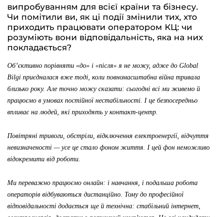
випробуванням для всієї країни та бізнесу.
Чи помітили ви, як ці події змінили тих, хто
приходить працювати оператором КЦ: чи
розуміють вони відповідальність, яка на них
покладається?
Об’єктивно порівняти «до» і «після» я не можу, адже до Global
Bilgi приєдналася вже тоді, коли повномасштабна війна тривала
близько року. Але точно можу сказати: сьогодні всі ми живемо й
працюємо в умовах постійної нестабільності. І це безпосередньо
впливає на людей, які приходять у контакт-центр.
Повітряні тривоги, обстріли, відключення електроенергії, відчуття
невизначеності — усе це стало фоном життя. І цей фон неможливо
відокремити від роботи.
Ми переважно працюємо онлайн: і навчання, і подальша робота
операторів відбуваються дистанційно. Тому до професійної
відповідальності додається ще й технічна: стабільний інтернет,