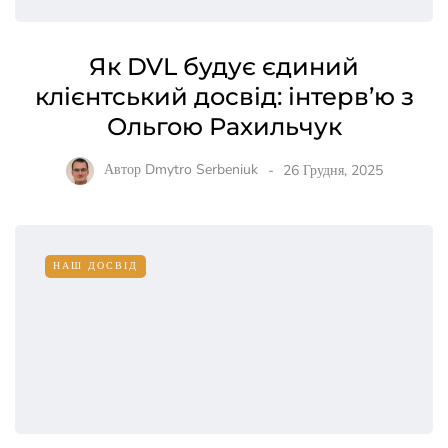
Як DVL будує єдиний
клієнтський досвід: інтерв’ю з
Ольгою Рахильчук
Автор
Dmytro Serbeniuk
26 Грудня, 2025
НАШ ДОСВІД