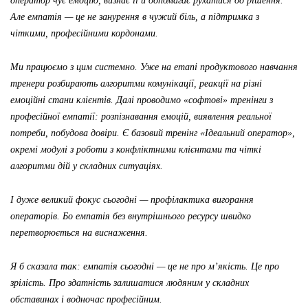
оператор чує емоцію, визнає її й допомагає рухатися до рішення.
Але емпатія — це не занурення в чужий біль, а підтримка з
чіткими, професійними кордонами.
Ми працюємо з цим системно. Уже на етапі продуктового навчання
тренери розбирають алгоритми комунікації, реакції на різні
емоційні стани клієнтів. Далі проводимо «софтові» тренінги з
професійної емпатії: розпізнавання емоцій, виявлення реальної
потреби, побудова довіри. Є базовий тренінг «Ідеальний оператор»,
окремі модулі з роботи з конфліктними клієнтами та чіткі
алгоритми дій у складних ситуаціях.
І дуже великий фокус сьогодні — профілактика вигорання
операторів. Бо емпатія без внутрішнього ресурсу швидко
перетворюється на виснаження.
Я б сказала так: емпатія сьогодні — це не про м’якість. Це про
зрілість. Про здатність залишатися людяним у складних
обставинах і водночас професійним.