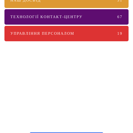
НАШ ДОСВІД
31
ТЕХНОЛОГІЇ КОНТАКТ-ЦЕНТРУ
67
УПРАВЛІННЯ ПЕРСОНАЛОМ
19
Наші послуги
Аутсорсинг контакт-центру та
цифрові рішення