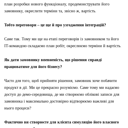
план розробки нового функціоналу, продемонструвати його
замовнику, окреслити терміни та, звісно ж, вартість.
Тобто переговори – це ще й про узгодження інтеграцій?
Саме так. Тому ми ще на етапі переговорів із замовником та його
IT-командою складаємо план робіт, окреслюємо терміни й вартість.
Як дати замовнику впевненість, що рішення справді
працюватиме для його бізнесу?
Часто для того, щоб прийняти рішення, замовник хоче побачити
продукт в дії. Ми це прекрасно розуміємо. Саме тому ми надаємо
доступ до демо-середовища, де ми створюємо облікові записи для
замовника і максимально достовірно відтворюємо важливі для
нього процеси?
Фактично ви створюєте для клієнта симуляцію його власного