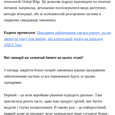
технологій Global Bilgi. Це дозволяє відразу відповідати на технічні
питання, наприклад, детальніше поспілкуватися щодо доступних
методів інтеграції, або ж особливостей розгортання системи в
хмарному середовищі замовника.
Радимо прочитати:
Програмне забезпечення для кол-центру: на що
звернути увагу при виборі, або клієнтський досвід на прикладі
ANEX Tour
Які сценарії ви зазвичай бачите на цьому етапі?
З погляду закриття бізнес-потреб замовника нашим програмним
забезпеченням частіше за все перемовини йдуть за трьома
сценаріями:
Перший – це коли коробкове рішення підходить ідеально. Таке
трапляється досить часто, адже наш продукт зрілий, має багато
модулів і гнучкі налаштування. В такому разі – це найпростіший,
прямий шлях до продажу, коли залишається лише узгодити бізнес-