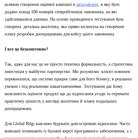
шляхом створення окремої кампанії в
автодайлері
, в яку було
додано понад 100 номерів співробітників замовника, на які
здійснювалися дзвінки. На основі проведеного тестування була
створена детальна аналітика, яка прямо вплинула на створення
плану розробки доопрацювань для кейсу цього замовника.
І все це безкоштовно?
Так, адже для нас це не просто технічна формальність, а стратегічна
інвестиція у майбутнє партнерство. Ми розуміємо: клієнт повинен
переконатися, що система працює саме для його бізнесу, в реальних
умовах і під реальними навантаженнями. Тестування дає йому
можливість оцінити продукт ще до підписання угоди та отримати
практичну цінність у вигляді аналітики й плану подальших
доопрацювань.
Для Global Bilgi важливо будувати довгострокові відносини. Часто
компанії починають із базової версії програмного забезпечення, а з