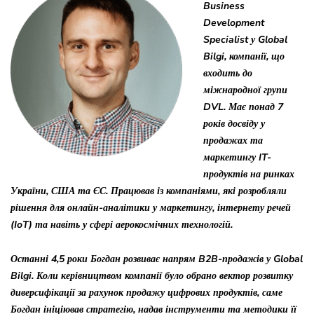
Business
Development
Specialist у Global
Bilgi, компанії, що
входить до
міжнародної групи
DVL. Має понад 7
років досвіду у
продажах та
маркетингу IT-
продуктів на ринках
України, США та ЄС. Працював із компаніями, які розробляли
рішення для онлайн-аналітики у маркетингу, інтернету речей
(IoT) та навіть у сфері аерокосмічних технологій.
Останні 4,5 роки Богдан розвиває напрям B2B-продажів у Global
Bilgi. Коли керівництвом компанії було обрано вектор розвитку
диверсифікації за рахунок продажу цифрових продуктів, саме
Богдан ініціював стратегію, надав інструменти та методики її