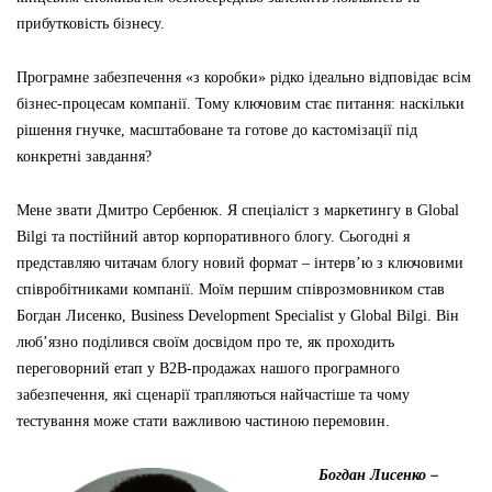
прибутковість бізнесу.
Програмне забезпечення «з коробки» рідко ідеально відповідає всім
бізнес-процесам компанії. Тому ключовим стає питання: наскільки
рішення гнучке, масштабоване та готове до кастомізації під
конкретні завдання?
Мене звати Дмитро Сербенюк. Я спеціаліст з маркетингу в Global
Bilgi та постійний автор корпоративного блогу. Сьогодні я
представляю читачам блогу новий формат – інтерв’ю з ключовими
співробітниками компанії. Моїм першим співрозмовником став
Богдан Лисенко, Business Development Specialist у Global Bilgi. Він
люб’язно поділився своїм досвідом про те, як проходить
переговорний етап у B2B-продажах нашого програмного
забезпечення, які сценарії трапляються найчастіше та чому
тестування може стати важливою частиною перемовин.
Богдан Лисенко –