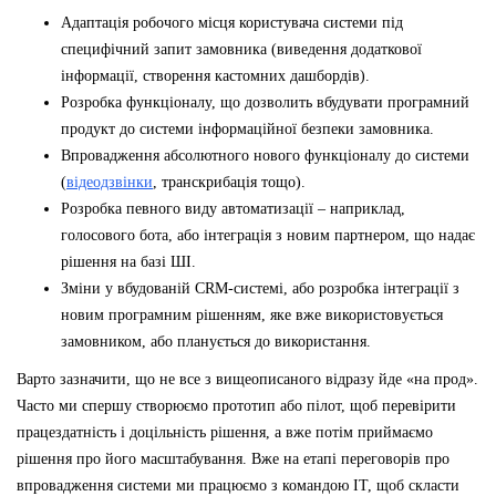
Адаптація робочого місця користувача системи під
специфічний запит замовника (виведення додаткової
інформації, створення кастомних дашбордів).
Розробка функціоналу, що дозволить вбудувати програмний
продукт до системи інформаційної безпеки замовника.
Впровадження абсолютного нового функціоналу до системи
(
відеодзвінки
, транскрибація тощо).
Розробка певного виду автоматизації – наприклад,
голосового бота, або інтеграція з новим партнером, що надає
рішення на базі ШІ.
Зміни у вбудованій CRM-системі, або розробка інтеграції з
новим програмним рішенням, яке вже використовується
замовником, або планується до використання.
Варто зазначити, що не все з вищеописаного відразу йде «на прод».
Часто ми спершу створюємо прототип або пілот, щоб перевірити
працездатність і доцільність рішення, а вже потім приймаємо
рішення про його масштабування. Вже на етапі переговорів про
впровадження системи ми працюємо з командою ІТ, щоб скласти