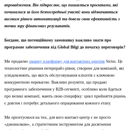
впровадження. Він підкреслює, що пишається проєктами, які
починалися за його безпосередньої участі: вони відзначаються
високим рівнем автоматизації та довели свою ефективність з
точки зору фінансових результатів.
Богдане, що потенційному замовнику важливо знати про
програмне забезпечення від
Global
Bilgi до початку переговорів?
Ми продаємо
хмарну платформу для контактних центрів
Sirius. Це
технологічне рішення ентерпрайз-рівня, створене для компаній, які
усвідомлюють, що якість обслуговування клієнтів є ключовою
конкурентною перевагою. Важливо розуміти, що продажі
програмного забезпечення у B2B-сегменті, особливо коли йдеться
про великі компанії, мають свою специфіку: цикл прийняття рішень
є довгим і потребує детального опрацювання кожного етапу.
Ми орієнтуємося на тих, для кого контакт-центр є не просто
«дзвонилкою», а стратегічним інструментом для досягнення