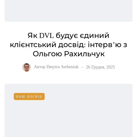
Як DVL будує єдиний
клієнтський досвід: інтерв’ю з
Ольгою Рахильчук
Автор
Dmytro Serbeniuk
26 Грудня, 2025
НАШ ДОСВІД