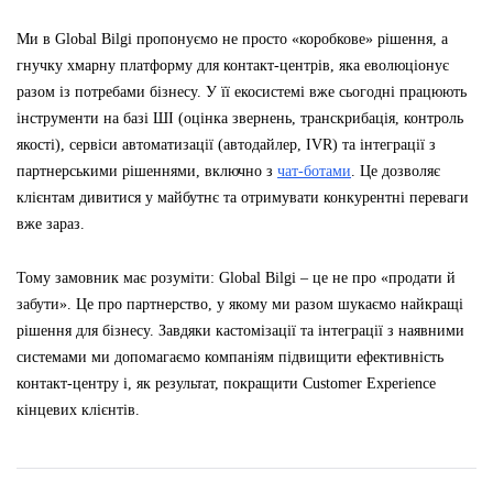
Ми в Global Bilgi пропонуємо не просто «коробкове» рішення, а
гнучку хмарну платформу для контакт-центрів, яка еволюціонує
разом із потребами бізнесу. У її екосистемі вже сьогодні працюють
інструменти на базі ШІ (оцінка звернень, транскрибація, контроль
якості), сервіси автоматизації (автодайлер, IVR) та інтеграції з
партнерськими рішеннями, включно з
чат-ботами
. Це дозволяє
клієнтам дивитися у майбутнє та отримувати конкурентні переваги
вже зараз.
Тому замовник має розуміти: Global Bilgi – це не про «продати й
забути». Це про партнерство, у якому ми разом шукаємо найкращі
рішення для бізнесу. Завдяки кастомізації та інтеграції з наявними
системами ми допомагаємо компаніям підвищити ефективність
контакт-центру і, як результат, покращити Customer Experience
кінцевих клієнтів.