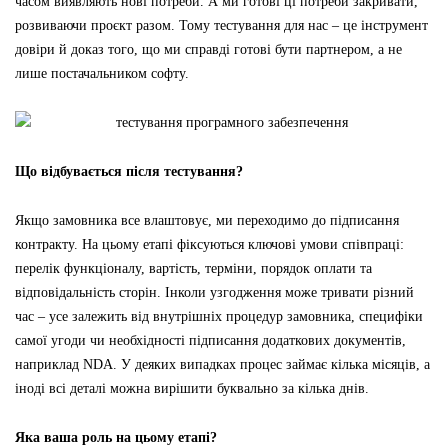
часом виявляють нові потреби. А ми готові ці потреби закривати,
розвиваючи проєкт разом. Тому тестування для нас – це інструмент
довіри й доказ того, що ми справді готові бути партнером, а не
лише постачальником софту.
Що відбувається після тестування?
Якщо замовника все влаштовує, ми переходимо до підписання
контракту. На цьому етапі фіксуються ключові умови співпраці:
перелік функціоналу, вартість, терміни, порядок оплати та
відповідальність сторін. Інколи узгодження може тривати різний
час – усе залежить від внутрішніх процедур замовника, специфіки
самої угоди чи необхідності підписання додаткових документів,
наприклад NDA. У деяких випадках процес займає кілька місяців, а
іноді всі деталі можна вирішити буквально за кілька днів.
Яка ваша роль на цьому етапі?