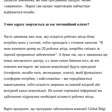
процесів замовника, які наш програмний продукт зможе
«закривати». Наразі сам процес переговорів найчастіше
відбувається онлайн.
З чим одразу звертається до вас потенційний клієнт?
Часто замовник вже знає, яку кількість робочих місць йому
“В
потрібно мати у системі, тобто приходить з готовим запитом:
мене контакт-центр на 20 робочих місць, потрібно стільки ж
ліцензій програмного забезпечення”
. А буває так, що в замовника ще
немає контактного центру, а є лише певне бачення того, як він
повинен виглядати: які канали комунікації будуть приєднані
(телефонія, онлайн-чати, месенджери, пошта), який функціонал
платформи потрібен, і найголовніше – яке передбачається
навантаження, тобто кількість звернень на певний вхідний або
вихідний канал комунікації. На основі отриманої інформації ми
здійснюємо підрахунки необхідної кількості робочих місць.
Варто врахувати, що програмне забезпечення компанії Global Bilgi