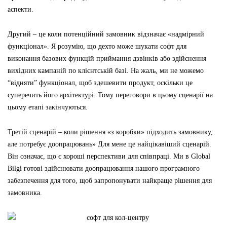
аспекти.
Другий – це коли потенційний замовник відзначає «надмірний
функціонал». Я розумію, що дехто може шукати софт для
виконання базових функцій приймання дзвінків або здійснення
вихідних кампаній по клієнтській базі. На жаль, ми не можемо
“відняти” функціонал, щоб здешевити продукт, оскільки це
суперечить його архітектурі. Тому переговори в цьому сценарії на
цьому етапі закінчуються.
Третій сценарій – коли рішення «з коробки» підходить замовнику,
але потребує доопрацювань» Для мене це найцікавіший сценарій.
Він означає, що є хороші перспективи для співпраці. Ми в Global
Bilgi готові здійснювати доопрацювання нашого програмного
забезпечення для того, щоб запропонувати найкраще рішення для
замовника.